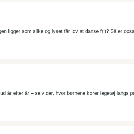
n ligger som silke og lyset får lov at danse frit? Så er opsæ
d år efter år – selv dér, hvor børnene kører legetøj langs 