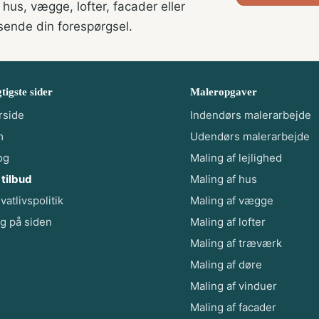
 hus, vægge, lofter, facader eller
 sende din forespørgsel.
tigste sider
Maleropgaver
rside
Indendørs malerarbejde
m
Udendørs malerarbejde
og
Maling af lejlighed
 tilbud
Maling af hus
ivatlivspolitik
Maling af vægge
g på siden
Maling af lofter
Maling af træværk
Maling af døre
Maling af vinduer
Maling af facader