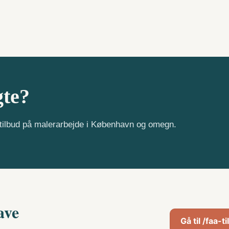
gte?
e tilbud på malerarbejde i København og omegn.
ave
Gå til /faa-t