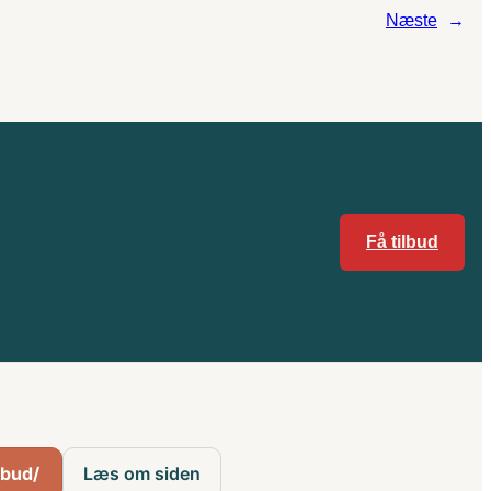
Næste
→
Få tilbud
ilbud/
Læs om siden