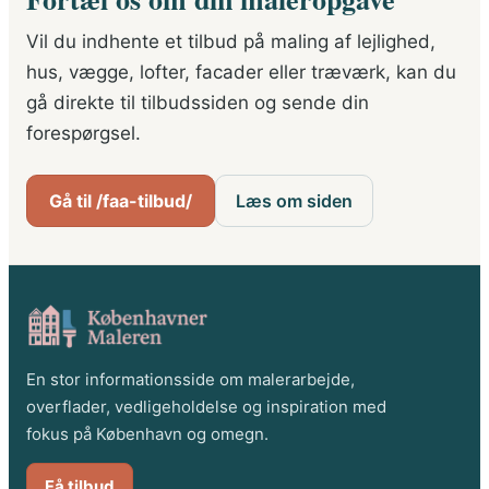
Vil du indhente et tilbud på maling af lejlighed,
hus, vægge, lofter, facader eller træværk, kan du
gå direkte til tilbudssiden og sende din
forespørgsel.
Gå til /faa-tilbud/
Læs om siden
En stor informationsside om malerarbejde,
overflader, vedligeholdelse og inspiration med
fokus på København og omegn.
Få tilbud