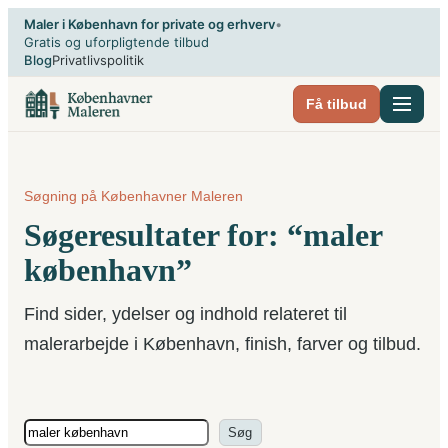
Spring
Maler i København for private og erhverv
•
til
Gratis og uforpligtende tilbud
Blog
Privatlivspolitik
indhold
Få tilbud
Søgning på Københavner Maleren
Søgeresultater for: “maler
københavn”
Find sider, ydelser og indhold relateret til
malerarbejde i København, finish, farver og tilbud.
Søg
Søg