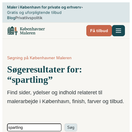
Spring
Maler i København for private og erhverv
•
til
Gratis og uforpligtende tilbud
Blog
Privatlivspolitik
indhold
Få tilbud
Søgning på Københavner Maleren
Søgeresultater for:
“spartling”
Find sider, ydelser og indhold relateret til
malerarbejde i København, finish, farver og tilbud.
Søg
Søg