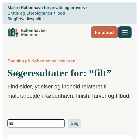
Spring
Maler i København for private og erhverv
•
til
Gratis og uforpligtende tilbud
Blog
Privatlivspolitik
indhold
Få tilbud
Søgning på Københavner Maleren
Søgeresultater for: “filt”
Find sider, ydelser og indhold relateret til
malerarbejde i København, finish, farver og tilbud.
Søg
Søg