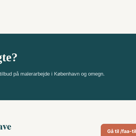
gte?
e tilbud på malerarbejde i København og omegn.
ave
Gå til /faa-t