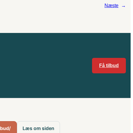
Næste
→
Få tilbud
ilbud/
Læs om siden