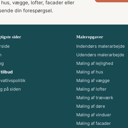
 hus, vægge, lofter, facader eller
 sende din forespørgsel.
tigste sider
Maleropgaver
rside
Indendørs malerarbejde
m
Udendørs malerarbejde
og
Maling af lejlighed
 tilbud
Maling af hus
ivatlivspolitik
Maling af vægge
g på siden
Maling af lofter
Maling af træværk
Maling af døre
Maling af vinduer
Maling af facader