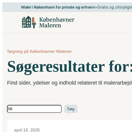
Spring
Maler i København for private og erhverv
•
Gratis og uforpligt
til
indhold
Søgning på Københavner Maleren
Søgeresultater for:
Find sider, ydelser og indhold relateret til malerarbejd
Søg
Søg
april 16, 2026