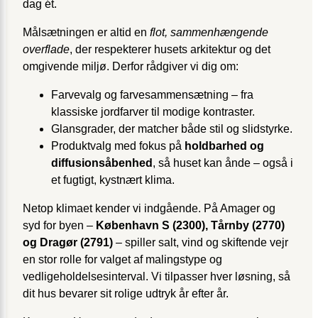
dag ét.
Målsætningen er altid en
flot, sammenhængende
overflade
, der respekterer husets arkitektur og det
omgivende miljø. Derfor rådgiver vi dig om:
Farvevalg og farvesammensætning – fra
klassiske jordfarver til modige kontraster.
Glansgrader, der matcher både stil og slidstyrke.
Produktvalg med fokus på
holdbarhed og
diffusionsåbenhed
, så huset kan ånde – også i
et fugtigt, kystnært klima.
Netop klimaet kender vi indgående. På Amager og
syd for byen –
København S (2300), Tårnby (2770)
og Dragør (2791)
– spiller salt, vind og skiftende vejr
en stor rolle for valget af malingstype og
vedligeholdelsesinterval. Vi tilpasser hver løsning, så
dit hus bevarer sit rolige udtryk år efter år.