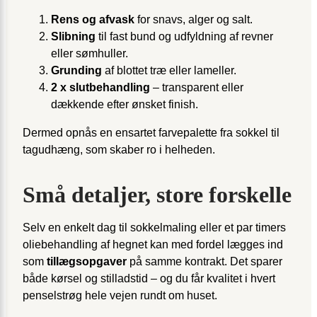
Rens og afvask
for snavs, alger og salt.
Slibning
til fast bund og udfyldning af revner
eller sømhuller.
Grunding
af blottet træ eller lameller.
2 x slutbehandling
– transparent eller
dækkende efter ønsket finish.
Dermed opnås en ensartet farve­palette fra sokkel til
tagudhæng, som skaber ro i helheden.
Små detaljer, store forskelle
Selv en enkelt dag til sokkel­maling eller et par timers
olie­behandling af hegnet kan med fordel lægges ind
som
tillægs­opgaver
på samme kontrakt. Det sparer
både kørsel og stilladstid – og du får kvalitet i hvert
penselstrøg hele vejen rundt om huset.