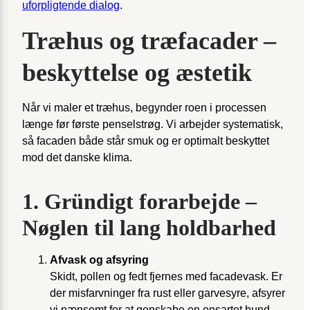
uforpligtende dialog
.
Træhus og træfacader –
beskyttelse og æstetik
Når vi maler et træhus, begynder roen i processen
længe før første penselstrøg. Vi arbejder systematisk,
så facaden både står smuk og er optimalt beskyttet
mod det danske klima.
1. Gründigt forarbejde –
Nøglen til lang holdbarhed
Afvask og afsyring
Skidt, pollen og fedt fjernes med facade­vask. Er
der misfarvninger fra rust eller garvesyre, afsyrer
vi nænsomt for at genskabe en ensartet bund.