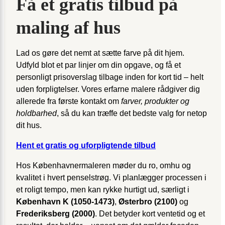
Få et gratis tilbud på
maling af hus
Lad os gøre det nemt at sætte farve på dit hjem.
Udfyld blot et par linjer om din opgave, og få et
personligt prisoverslag tilbage inden for kort tid – helt
uden forpligtelser. Vores erfarne malere rådgiver dig
allerede fra første kontakt om
farver, produkter og
holdbarhed
, så du kan træffe det bedste valg for netop
dit hus.
Hent et gratis og uforpligtende tilbud
Hos Københavnermaleren møder du ro, omhu og
kvalitet i hvert penselstrøg. Vi planlægger processen i
et roligt tempo, men kan rykke hurtigt ud, særligt i
København K (1050-1473)
,
Østerbro (2100)
og
Frederiksberg (2000)
. Det betyder kort ventetid og et