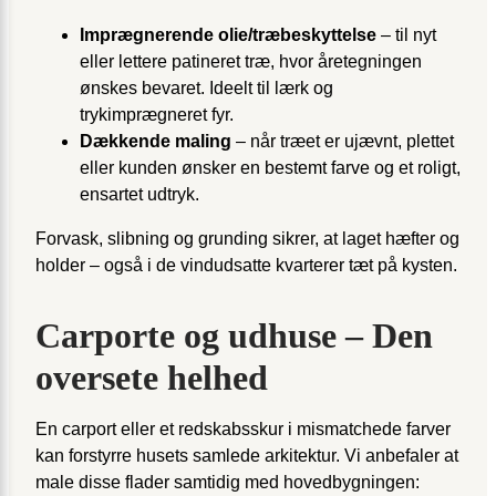
Imprægnerende olie/træbeskyttelse
– til nyt
eller lettere patineret træ, hvor åretegningen
ønskes bevaret. Ideelt til lærk og
trykimprægneret fyr.
Dækkende maling
– når træet er ujævnt, plettet
eller kunden ønsker en bestemt farve og et roligt,
ensartet udtryk.
Forvask, slibning og grunding sikrer, at laget hæfter og
holder – også i de vind­udsatte kvarterer tæt på kysten.
Carporte og udhuse – Den
oversete helhed
En carport eller et redskabs­skur i mismatchede farver
kan forstyrre husets samlede arkitektur. Vi anbefaler at
male disse flader samtidig med hoved­bygningen: