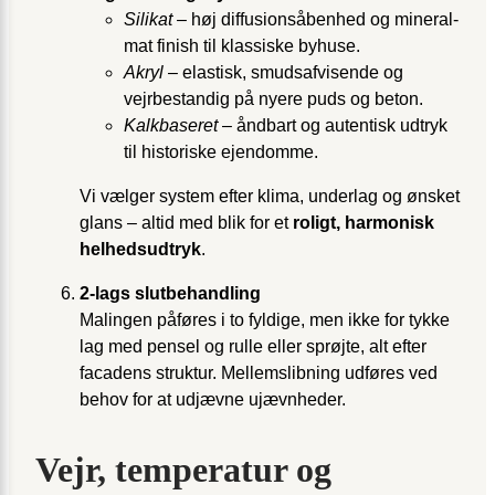
Silikat
– høj diffusionsåbenhed og mineral­
mat finish til klassiske byhuse.
Akryl
– elastisk, smudsafvisende og
vejrbestandig på nyere puds og beton.
Kalkbaseret
– åndbart og autentisk udtryk
til historiske ejendomme.
Vi vælger system efter klima, underlag og ønsket
glans – altid med blik for et
roligt, harmonisk
helheds­udtryk
.
2-lags slutbehandling
Malingen påføres i to fyldige, men ikke for tykke
lag med pensel og rulle eller sprøjte, alt efter
facadens struktur. Mellem­slibning udføres ved
behov for at udjævne ujævnheder.
Vejr, temperatur og