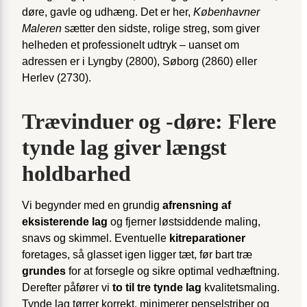
døre, gavle og udhæng. Det er her,
Københavner
Maleren
sætter den sidste, rolige streg, som giver
helheden et professionelt udtryk – uanset om
adressen er i Lyngby (2800), Søborg (2860) eller
Herlev (2730).
Trævinduer og -døre: Flere
tynde lag giver længst
holdbarhed
Vi begynder med en grundig
afrensning af
eksisterende lag
og fjerner løstsiddende maling,
snavs og skimmel. Eventuelle
kitreparationer
foretages, så glasset igen ligger tæt, før bart træ
grundes
for at forsegle og sikre optimal vedhæftning.
Derefter påfører vi
to til tre tynde lag
kvalitetsmaling.
Tynde lag tørrer korrekt, minimerer penselstriber og