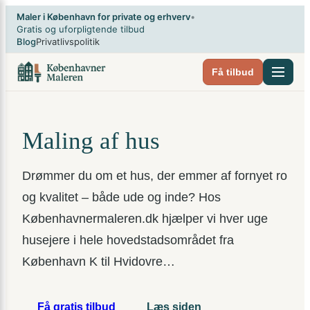
Spring
×
Maler i København for private og erhverv
•
til
Gratis og uforpligtende tilbud
Blog
Privatlivspolitik
indhold
Få tilbud
Maling af hus
Drømmer du om et hus, der emmer af fornyet ro
og kvalitet – både ude og inde? Hos
Københavnermaleren.dk hjælper vi hver uge
husejere i hele hovedstadsområdet fra
København K til Hvidovre…
Få gratis tilbud
Læs siden