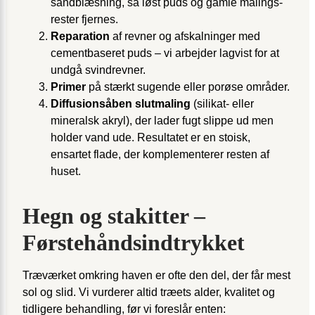
sandblæsning, så løst puds og gamle malings­
rester fjernes.
Reparation
af revner og afskalninger med
cementbaseret puds – vi arbejder lagvist for at
undgå svindrevner.
Primer
på stærkt sugende eller porøse områder.
Diffusionsåben slutmaling
(silikat- eller
mineralsk akryl), der lader fugt slippe ud men
holder vand ude. Resultatet er en stoisk,
ensartet flade, der komplementerer resten af
huset.
Hegn og stakitter –
Førstehånds­indtrykket
Træværket omkring haven er ofte den del, der får mest
sol og slid. Vi vurderer altid træets alder, kvalitet og
tidligere behandling, før vi foreslår enten: