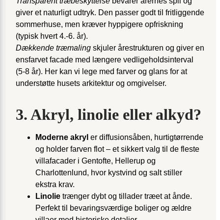
Transparent træbeskyttelse
bevarer årernes spil og
giver et naturligt udtryk. Den passer godt til fritliggende
sommerhuse, men kræver hyppigere opfriskning
(typisk hvert 4.-6. år).
Dækkende træmaling
skjuler årestrukturen og giver en
ensfarvet facade med længere vedligeholdsinterval
(5-8 år). Her kan vi lege med farver og glans for at
understøtte husets arkitektur og omgivelser.
3. Akryl, linolie eller alkyd?
Moderne akryl
er diffusionsåben, hurtigtørrende
og holder farven flot – et sikkert valg til de fleste
villafacader i Gentofte, Hellerup og
Charlottenlund, hvor kystvind og salt stiller
ekstra krav.
Linolie
trænger dybt og tillader træet at ånde.
Perfekt til bevaringsværdige boliger og ældre
villaer med historiske detaljer.