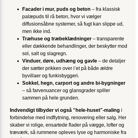
Facader i mur, puds og beton
– fra klassisk
palæpuds til rå beton, hvor vi vælger
diffusionsåbne systemer, så fugt kan slippe ud,
men ikke ind.
Træhuse og træbeklædninger
– transparente
eller dækkende behandlinger, der beskytter mod
sol, salt og slagregn.
Vinduer, døre, udhæng og gavle
– de detaljer
der sætter prikken over i’et på både ældre
byvillaer og funkisbyggeri.
Sokkel, hegn, carport og andre bi-bygninger
– så farvenuancer og glansgrader spiller
sammen på hele grunden.
Indvendigt tilbyder vi også “hele-huset”-maling
i
forbindelse med indflytning, renovering eller salg. Her
skaber vi rolige, ensartede flader på vægge, lofter og
træværk, så rummene opleves lyse og harmoniske fra