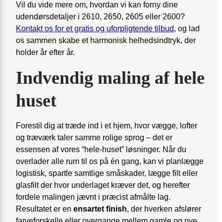
Vil du vide mere om, hvordan vi kan forny dine
udendørsdetaljer i 2610, 2650, 2605 eller 2600?
Kontakt os for et gratis og uforpligtende tilbud
, og lad
os sammen skabe et harmonisk helheds­indtryk, der
holder år efter år.
Indvendig maling af hele
huset
Forestil dig at træde ind i et hjem, hvor vægge, lofter
og træværk taler samme rolige sprog – det er
essensen af vores “hele-huset” løsninger. Når du
overlader alle rum til os på én gang, kan vi planlægge
logistisk, spartle samtlige småskader, lægge filt eller
glasfilt der hvor underlaget kræver det, og herefter
fordele malingen jævnt i præcist afmålte lag.
Resultatet er en
ensartet finish
, der hverken afslører
farveforskelle eller overgange mellem gamle og nye