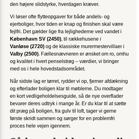
den højere slidstyrke, hverdagen kræver.
Vi løser ofte flytteopgaver for både andels- og
ejerboliger, hvor tiden er knap og finishen skal være
fejlfri. Det gælder lige fra lejlighederne ved vandet i
København SV (2450)
, til rækkehusene i
Vanløse (2720)
og de klassiske murermestervillaer i
Valby (2500)
. Fællesnævneren er ønsket om ro, omhu
og kvalitet i hvert penselstrøg – værdier, vi bringer
med os i hele hovedstadsområdet.
Når sidste lag er tørret, rydder vi op, fjerner afdækning
og efterlader boligen klar til møblerne. Du modtager
en kort vedligeholdelsesguide, så de nye overflader
bevarer deres udtryk i mange år. Er du klar til at sætte
dit præg på boligen, fra gulv til loft, tager vi gerne
første skridt sammen og sørger for en problemfri
proces hele vejen igennem.