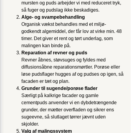
mursten og puds arbejder vi med reduceret tryk,
så fuger og pudslag ikke beskadiges.
Alge- og svampebehandling
Organisk vækst behandles med et miljø­
godkendt algemiddel, der får lov at virke min. 48
timer. Det giver et rent og tørt underlag, som
malingen kan binde på.
Reparation af revner og puds
Revner åbnes, støv­suges og fyldes med
diffusionsåbne reparationsmørtler. Porøse eller
løse pudsflager hugges af og pudses op igen, så
facaden er tæt og plan.
Grunder til sugende/porøse flader
Særligt på kalkrige facader og gamle
cementpuds anvender vi en dyb­de­trængende
grunder, der mætter overfladen og sikrer ens
sugeevne, så slutlaget tørrer jævnt uden
skjolder.
Valg af malingssystem