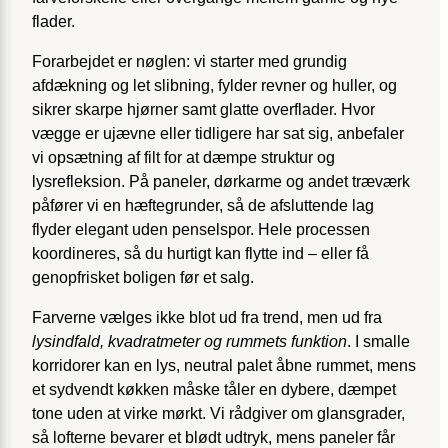
flader.
Forarbejdet er nøglen: vi starter med grundig
afdækning og let slibning, fylder revner og huller, og
sikrer skarpe hjørner samt glatte overflader. Hvor
vægge er ujævne eller tidligere har sat sig, anbefaler
vi opsætning af filt for at dæmpe struktur og
lysrefleksion. På paneler, dørkarme og andet træværk
påfører vi en hæftegrunder, så de afsluttende lag
flyder elegant uden penselspor. Hele processen
koordineres, så du hurtigt kan flytte ind – eller få
genopfrisket boligen før et salg.
Farverne vælges ikke blot ud fra trend, men ud fra
lysindfald, kvadratmeter og rummets funktion
. I smalle
korridorer kan en lys, neutral palet åbne rummet, mens
et sydvendt køkken måske tåler en dybere, dæmpet
tone uden at virke mørkt. Vi rådgiver om glansgrader,
så lofterne bevarer et blødt udtryk, mens paneler får