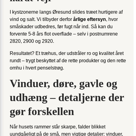
I kystzonerne langs Øresund slides træet hurtigere af
vind og salt. Vi tilbyder derfor
årlige eftersyn
, hvor
småskader udbedres, før fugt når ind. Så kan du
forvente 5-8 års flot overflade – selv i postnumrene
2820, 2900 og 2920.
Resultatet? Et træhus, der udstråler ro og kvalitet året
rundt – trygt beskyttet af de rette produkter og den rette
omhu i hvert penselstrøg.
Vinduer, døre, gavle og
udhæng – detaljerne der
gør forskellen
Når husets rammer står skarpe, falder blikket
uundgåeligt på de små, men vigtige detaljer: vinduer,