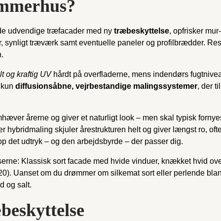
ommerhus?
 de udvendige træfacader med ny
træbeskyttelse
, opfrisker mu
er, synligt træværk samt eventuelle paneler og profilbrædder. 
h.
lt og kraftig UV
hårdt på overfladerne, mens indendørs fugtniveau
i kun
diffusionsåbne, vejrbestandige malingssystemer
, der t
hæver årerne og giver et naturligt look – men skal typisk fornyes
ler hybridmaling skjuler årestrukturen helt og giver længst ro, o
p det udtryk – og den arbejdsbyrde – der passer dig.
rne: Klassisk sort facade med hvide vinduer, knækket hvid overalt
20). Uanset om du drømmer om silkemat sort eller perlende blank
d og salt.
beskyttelse