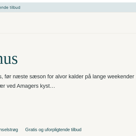
ende tilbud
hus
, før næste sæson for alvor kalder på lange weekender
skær ved Amagers kyst…
enselstrøg
Gratis og uforpligtende tilbud