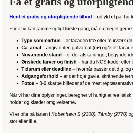
Få et gratis og uforpligte
Hent et gratis og uforpligtende tilbud
– udfyld et par hurt
For at vi kan ramme rigtigt første gang, må du meget gerne
Type sommerhus
– er facaden træ eller murværk (el
Ca. areal
– angiv enten gulvareal (m²) og/eller facade
Nuværende stand
– er der afskalninger, begyndende
Ønskede farver og finish
– har du NCS-koder eller b
Tidsrum eller deadline
– hvornår passer det dig, og e
Adgangsforhold
– er der høje gavle, skrånende terræn
Fotos
– 3-6 skarpe billeder af de mest repræsentative f
Når vi har dine oplysninger, beregner vi hurtigt et realist
holder og klæder omgivelserne.
Vi er ofte på farten i
København S (2300), Tårnby (2770) o
stor eller lille.