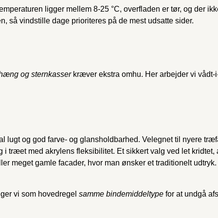
temperaturen ligger mellem 8-25 °C, overfladen er tør, og der ikke 
 så vindstille dage prioriteres på de mest udsatte sider.
udhæng og sternkasser
kræver ekstra omhu. Her arbejder vi vådt-i
al lugt og god farve- og glansholdbarhed. Velegnet til nyere træf
træet med akrylens fleksibilitet. Et sikkert valg ved let kridtet,
ller meget gamle facader, hvor man ønsker et traditionelt udtry
ælger vi som hovedregel
samme bindemiddeltype
for at undgå afs