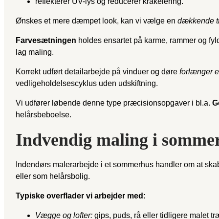
reflekterer UV-lys og reducerer krakelering.
Ønskes et mere dæmpet look, kan vi vælge en
dækkende tr
Farvesætningen
holdes ensartet på karme, rammer og fyld
lag maling.
Korrekt udført detailarbejde på vinduer og døre
forlænger 
vedligeholdelsescyklus uden udskiftning.
Vi udfører løbende denne type præcisionsopgaver i bl.a.
G
helårsbeboelse.
Indvendig maling i somme
Indendørs malerarbejde i et sommerhus handler om at skabe
eller som helårsbolig.
Typiske overflader vi arbejder med:
Vægge og lofter:
gips, puds, rå eller tidligere malet tr