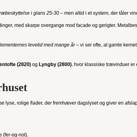
æbeskyttelse i glans 25-30
– men altid i et system, der tåler v
inger, med skarpe overgange mod facade og gerigter. Metalbesla
elementernes levetid med mange år
– vi ser ofte, at gamle kern
entofte (2820)
og
Lyngby (2800)
, hvor klassiske trævinduer e
rhuset
 lyse, rolige flader, der fremhæver dagslyset og giver en afs
æ (fer-og-not).