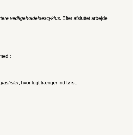
rtere vedligeholdelsescyklus
. Efter afsluttet arbejde
d med
:
laslister
, hvor fugt trænger ind først.