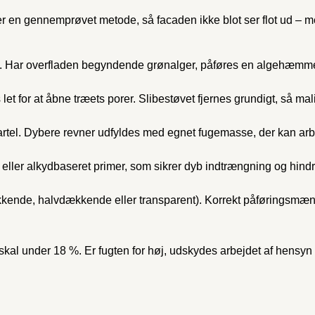
ger en gennemprøvet metode, så facaden ikke blot ser flot ud – m
 Har overfladen begyndende grønalger, påføres en algehæmmende 
et for at åbne træets porer. Slibestøvet fjernes grundigt, så ma
artel. Dybere revner udfyldes med egnet fugemasse, der kan ar
- eller alkydbaseret primer, som sikrer dyb indtrængning og hindr
kkende, halvdækkende eller transparent). Korrekt påføringsmæn
 skal under 18 %. Er fugten for høj, udskydes arbejdet af hensyn