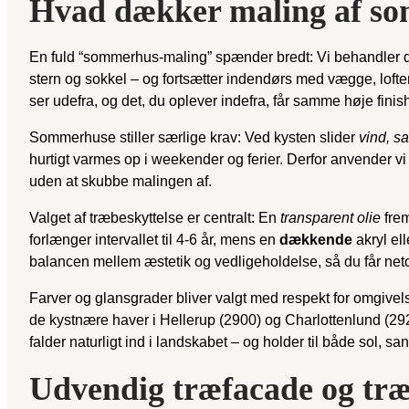
Hvad dækker maling af s
En fuld “sommerhus-maling” spænder bredt: Vi behandler
stern og sokkel – og fortsætter indendørs med vægge, loft
ser udefra, og det, du oplever indefra, får samme høje finis
Sommerhuse stiller særlige krav: Ved kysten slider
vind, sa
hurtigt varmes op i weekender og ferier. Derfor anvender v
uden at skubbe malingen af.
Valget af træbeskyttelse er centralt: En
transparent olie
frem
forlænger intervallet til 4-6 år, mens en
dækkende
akryl el
balancen mellem æstetik og vedligeholdelse, så du får neto
Farver og glansgrader bliver valgt med respekt for omgivelse
de kystnære haver i Hellerup (2900) og Charlottenlund (29
falder naturligt ind i landskabet – og holder til både sol, san
Udvendig træfacade og træ