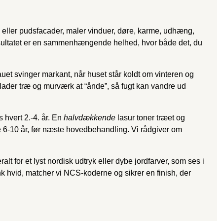
r- eller pudsfacader, maler vinduer, døre, karme, udhæng,
Resultatet er en sammenhængende helhed, hvor både det, du
et svinger markant, når huset står koldt om vinteren og
illader træ og murværk at “ånde”, så fugt kan vandre ud
 hvert 2.-4. år. En
halvdækkende
lasur toner træet og
fte 6-10 år, før næste hovedbehandling. Vi rådgiver om
 for et lyst nordisk udtryk eller dybe jordfarver, som ses i
 hvid, matcher vi NCS-koderne og sikrer en finish, der