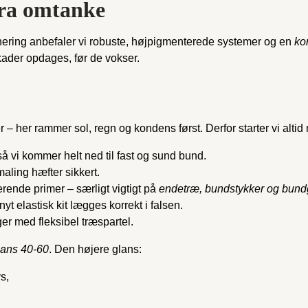
tra omtanke
ering anbefaler vi robuste, højpigmenterede systemer og en
ko
kader opdages, før de vokser.
– her rammer sol, regn og kondens først. Derfor starter vi alti
å vi kommer helt ned til fast og sund bund.
maling hæfter sikkert.
ende primer – særligt vigtigt på
endetræ, bundstykker og bundg
nyt elastisk kit lægges korrekt i falsen.
er med fleksibel træspartel.
lans 40-60
. Den højere glans:
s,