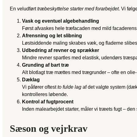
En veludført
træbeskyttelse starter med forarbejdet
. Vi føl
Vask og eventuel algebehandling
Først afvaskes hele træfacaden med mild facaderens.
Afrensning og let slibning
Løstsiddende maling skrabes væk, og fladerne slibes l
Udbedring af revner og sprækker
Mindre revner spartles med elastisk, udendørs træsp
Grunding af bart træ
Alt blotlagt træ mættes med trægrunder – ofte en olie
Dæklag
Vi påfører oftest
to fulde lag
af det valgte system (dæ
kontrolleres løbende.
Kontrol af fugtprocent
Inden malearbejdet starter, måler vi træets fugt – den
Sæson og vejrkrav