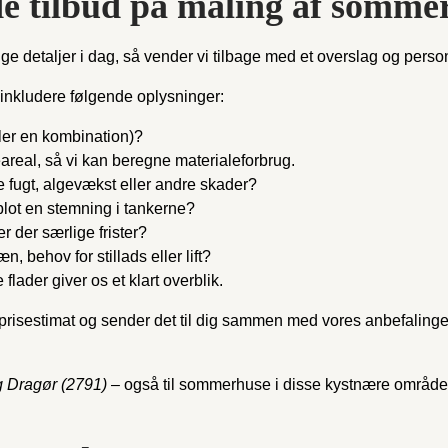
nde tilbud på maling af somme
ige detaljer i dag, så vender vi tilbage med et overslag og personl
 inkludere følgende oplysninger:
ler en kombination)?
areal, så vi kan beregne materialeforbrug.
 fugt, algevækst eller andre skader?
lot en stemning i tankerne?
r der særlige frister?
, behov for stillads eller lift?
lader giver os et klart overblik.
isk prisestimat og sender det til dig sammen med vores anbefaling
g Dragør (2791)
– også til sommerhuse i disse kystnære områder