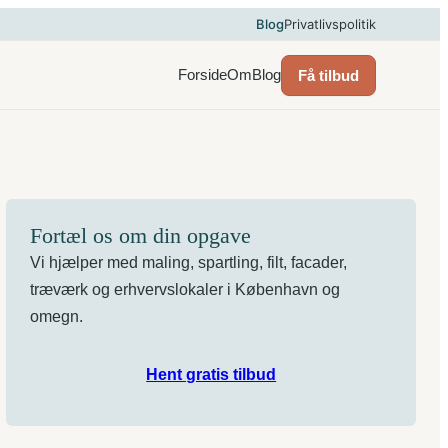
Blog
Privatlivspolitik
Forside
Om
Blog
Få tilbud
Fortæl os om din opgave
Vi hjælper med maling, spartling, filt, facader,
træværk og erhvervslokaler i København og
omegn.
Hent gratis tilbud