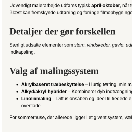
Udvendigt malerarbejde udføres typisk
april-oktober
, når 
Blæst kan fremskynde udtørring og forringe filmopbygningen,
Detaljer der gør forskellen
Særligt udsatte elementer som
stern, vindskeder, gavle, 
indkapsling.
Valg af malingssystem
Akrylbaseret træbeskyttelse
– Hurtig tørring, minim
Alkyd/akryl-hybrider
– Kombinerer dyb indtrængning i 
Linoliemaling
– Diffusionsåben og ideel til fredede e
overflade.
For sommerhuse, der allerede ligger i et givent system, v