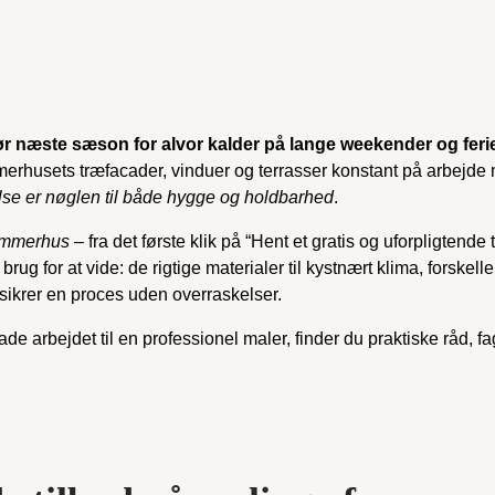
r næste sæson for alvor kalder på lange weekender og fer
merhusets træfacader, vinduer og terrasser konstant på arbejde m
lse er nøglen til både hygge og holdbarhed
.
ommerhus
– fra det første klik på “Hent et gratis og uforpligtende t
 brug for at vide: de rigtige materialer til kystnært klima, forsk
sikrer en proces uden overraskelser.
de arbejdet til en professionel maler, finder du praktiske råd, fa