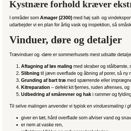
Kystnære forhold kræver eks
I områder som
Amager (2300)
med høj salt- og vindekspon
udarbejder vi en plan for årlig vask og inspektion, så smås
Vinduer, døre og detaljer
Trævinduer og -døre er sommerhusets mest udsatte detaljer 
Aftagning af løs maling
med skraber og stålbørste, s
Slibning
til jævn overflade og åbning af porer, så ny 
Grunding af bart træ
med spærrende eller imprægner
Kitreparation
– defekt kit fjernes, ruden afrenses, og 
Udbedring af smårevner og hak
i rammer og fylding
Til selve malingen anvender vi typisk en
vinduesmaling i g
giver en tæt, hård overflade som afviser vand og snav
er nem at vaske ren,