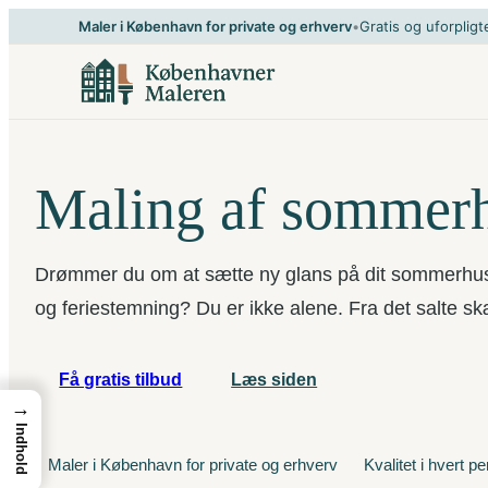
Spring
Maler i København for private og erhverv
•
Gratis og uforpligt
til
indhold
Maling af sommer
Drømmer du om at sætte ny glans på dit sommerhus
og feriestemning? Du er ikke alene. Fra det salte 
Få gratis tilbud
Læs siden
→
Indhold
Maler i København for private og erhverv
Kvalitet i hvert p