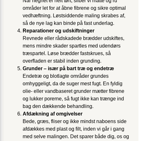
Når hegnet er helt tørt, sliber vi matte og ru
områder let for at åbne fibrene og sikre optimal
vedhæftning. Løstsiddende maling skrabes af,
så de nye lag kan binde på fast underlag.
Reparationer og udskiftninger
Revnede eller rådskadede brædder udskiftes,
mens mindre skader spartles med udendørs
træspartel. Løse brædder fastskrues, så
overfladen er stabil inden grunding.
Grunder – især på bart træ og endetræ
Endetræ og blotlagte områder grundes
omhyggeligt, da de suger mest fugt. En fyldig
olie- eller vandbaseret grunder mætter fibrene
og lukker porerne, så fugt ikke kan trænge ind
bag den dækkende behandling.
Afdækning af omgivelser
Bede, græs, fliser og ikke mindst naboens side
afdækkes med plast og filt, inden vi går i gang
med selve malingen. Det sparer både dig, os og