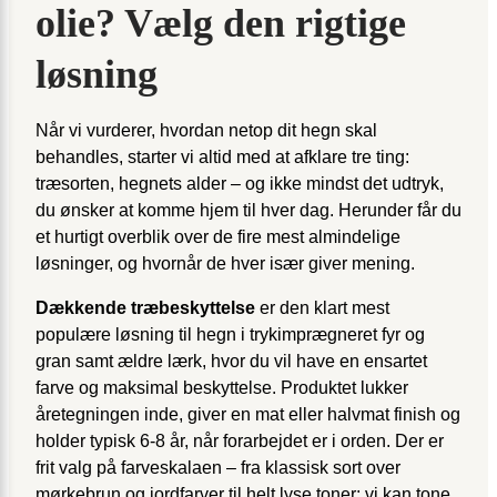
olie? Vælg den rigtige
løsning
Når vi vurderer, hvordan netop dit hegn skal
behandles, starter vi altid med at afklare tre ting:
træsorten, hegnets alder – og ikke mindst det udtryk,
du ønsker at komme hjem til hver dag. Herunder får du
et hurtigt overblik over de fire mest almindelige
løsninger, og hvornår de hver især giver mening.
Dækkende træbeskyttelse
er den klart mest
populære løsning til hegn i trykimprægneret fyr og
gran samt ældre lærk, hvor du vil have en ensartet
farve og maksimal beskyttelse. Produktet lukker
åretegningen inde, giver en mat eller halvmat finish og
holder typisk 6-8 år, når forarbejdet er i orden. Der er
frit valg på farveskalaen – fra klassisk sort over
mørkebrun og jordfarver til helt lyse toner; vi kan tone