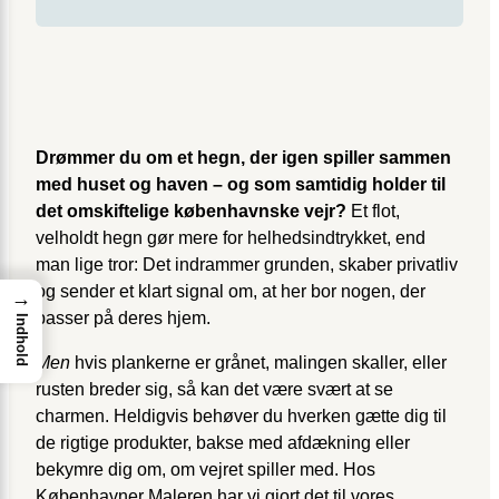
Drømmer du om et hegn, der igen spiller sammen
med huset og haven – og som samtidig holder til
det omskiftelige københavnske vejr?
Et flot,
velholdt hegn gør mere for helhedsindtrykket, end
man lige tror: Det indrammer grunden, skaber privatliv
og sender et klart signal om, at her bor nogen, der
→
passer på deres hjem.
Indhold
Men
hvis plankerne er grånet, malingen skaller, eller
rusten breder sig, så kan det være svært at se
charmen. Heldigvis behøver du hverken gætte dig til
de rigtige produkter, bakse med afdækning eller
bekymre dig om, om vejret spiller med. Hos
Københavner Maleren har vi gjort det til vores