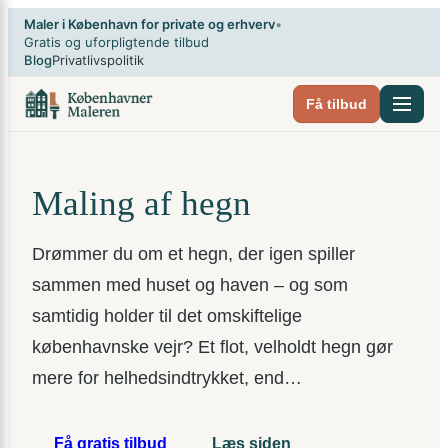
Spring
×
Maler i København for private og erhverv
•
til
Gratis og uforpligtende tilbud
Blog
Privatlivspolitik
indhold
Få tilbud
Maling af hegn
Drømmer du om et hegn, der igen spiller
sammen med huset og haven – og som
samtidig holder til det omskiftelige
københavnske vejr? Et flot, velholdt hegn gør
mere for helhedsindtrykket, end…
Få gratis tilbud
Læs siden