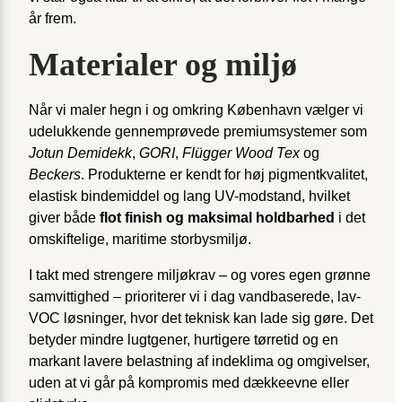
år frem.
Materialer og miljø
Når vi maler hegn i og omkring København vælger vi
udelukkende gennemprøvede premium­systemer som
Jotun Demidekk
,
GORI
,
Flügger Wood Tex
og
Beckers
. Produkterne er kendt for høj pigmentkvalitet,
elastisk bindemiddel og lang UV-modstand, hvilket
giver både
flot finish og maksimal holdbarhed
i det
omskiftelige, maritime storbysmiljø.
I takt med strengere miljøkrav – og vores egen grønne
samvittighed – prioriterer vi i dag vandbaserede, lav-
VOC løsninger, hvor det teknisk kan lade sig gøre. Det
betyder mindre lugtgener, hurtigere tørretid og en
markant lavere belastning af indeklima og omgivelser,
uden at vi går på kompromis med dækkeevne eller