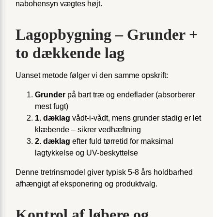
nabohensyn vægtes højt.
Lagopbygning – Grunder +
to dækkende lag
Uanset metode følger vi den samme opskrift:
Grunder
på bart træ og endeflader (absorberer
mest fugt)
1. dæk­lag
vådt-i-vådt, mens grunder stadig er let
klæbende – sikrer vedhæftning
2. dæk­lag
efter fuld tørretid for maksimal
lagtykkelse og UV-beskyttelse
Denne tretrinsmodel giver typisk 5-8 års holdbarhed
afhængigt af eksponering og produktvalg.
Kontrol af løbere og