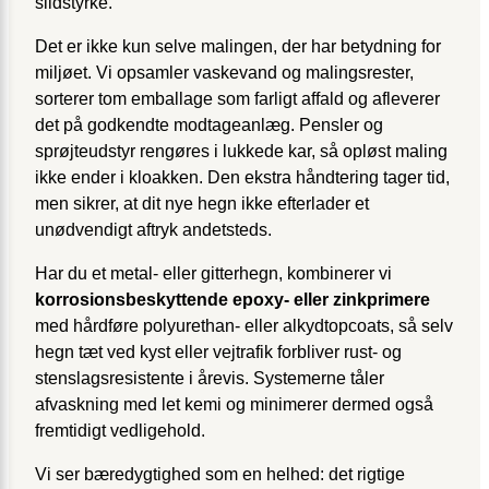
slidstyrke.
Det er ikke kun selve malingen, der har betydning for
miljøet. Vi opsamler vaskevand og malingsrester,
sorterer tom emballage som farligt affald og afleverer
det på godkendte modtageanlæg. Pensler og
sprøjteudstyr rengøres i lukkede kar, så opløst maling
ikke ender i kloakken. Den ekstra håndtering tager tid,
men sikrer, at dit nye hegn ikke efterlader et
unødvendigt aftryk andetsteds.
Har du et metal- eller gitterhegn, kombinerer vi
korrosions­beskyttende epoxy- eller zink­primere
med hårdføre polyurethan- eller alkydtopcoats, så selv
hegn tæt ved kyst eller vejtrafik forbliver rust- og
stenslags­resistente i årevis. Systemerne tåler
afvaskning med let kemi og minimerer dermed også
fremtidigt vedligehold.
Vi ser bæredygtighed som en helhed: det rigtige