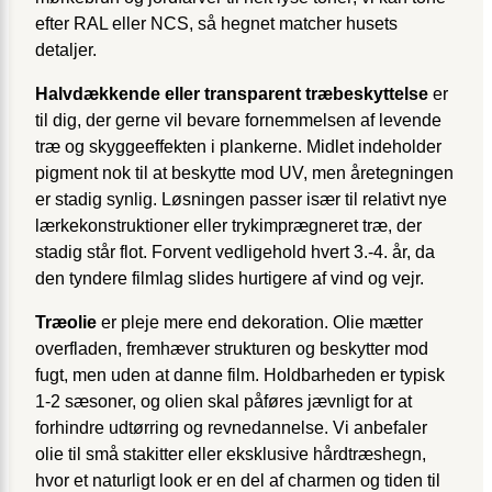
efter RAL eller NCS, så hegnet matcher husets
detaljer.
Halvdækkende eller transparent træbeskyttelse
er
til dig, der gerne vil bevare fornemmelsen af levende
træ og skyggeeffekten i plankerne. Midlet indeholder
pigment nok til at beskytte mod UV, men åretegningen
er stadig synlig. Løsningen passer især til relativt nye
lærkekonstruktioner eller trykimprægneret træ, der
stadig står flot. Forvent vedligehold hvert 3.-4. år, da
den tyndere filmlag slides hurtigere af vind og vejr.
Træolie
er pleje mere end dekoration. Olie mætter
overfladen, fremhæver strukturen og beskytter mod
fugt, men uden at danne film. Holdbarheden er typisk
1-2 sæsoner, og olien skal påføres jævnligt for at
forhindre udtørring og revnedannelse. Vi anbefaler
olie til små stakitter eller eksklusive hårdtræshegn,
hvor et naturligt look er en del af charmen og tiden til