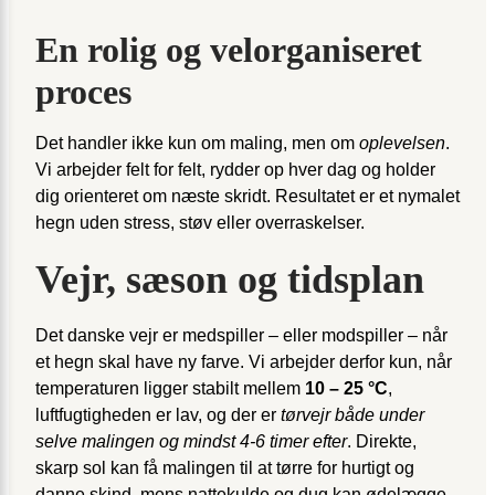
En rolig og velorganiseret
proces
Det handler ikke kun om maling, men om
oplevelsen
.
Vi arbejder felt for felt, rydder op hver dag og holder
dig orienteret om næste skridt. Resultatet er et nymalet
hegn uden stress, støv eller overraskelser.
Vejr, sæson og tidsplan
Det danske vejr er medspiller – eller modspiller – når
et hegn skal have ny farve. Vi arbejder derfor kun, når
temperaturen ligger stabilt mellem
10 – 25 °C
,
luftfugtigheden er lav, og der er
tørvejr både under
selve malingen og mindst 4-6 timer efter
. Direkte,
skarp sol kan få malingen til at tørre for hurtigt og
danne skind, mens nattekulde og dug kan ødelægge