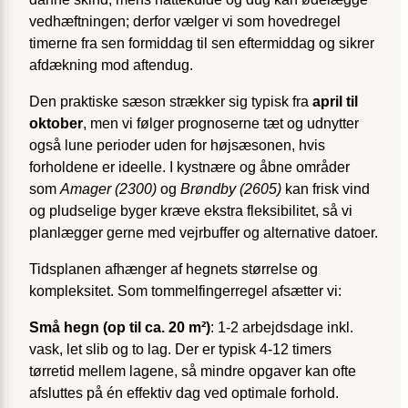
vedhæftningen; derfor vælger vi som hovedregel
timerne fra sen formiddag til sen eftermiddag og sikrer
afdækning mod aftendug.
Den praktiske sæson strækker sig typisk fra
april til
oktober
, men vi følger prognoserne tæt og udnytter
også lune perioder uden for højsæsonen, hvis
forholdene er ideelle. I kystnære og åbne områder
som
Amager (2300)
og
Brøndby (2605)
kan frisk vind
og pludselige byger kræve ekstra fleksibilitet, så vi
planlægger gerne med vejrbuffer og alternative datoer.
Tidsplanen afhænger af hegnets størrelse og
kompleksitet. Som tommelfingerregel afsætter vi:
Små hegn (op til ca. 20 m²)
: 1-2 arbejdsdage inkl.
vask, let slib og to lag. Der er typisk 4-12 timers
tørretid mellem lagene, så mindre opgaver kan ofte
afsluttes på én effektiv dag ved optimale forhold.