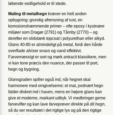
løbende vedligehold er til stede.
Maling til metalhegn
kræver en helt anden
opbygning: grundig afrensning af rust, en
korrosionshæmmende primer – ofte epoxy i kystnære
miljøer som Dragør (2791) og Tårnby (2770) – og
derefter en slidstærk topcoat i polyurethan eller alkyd.
Glans 40-80 er almindeligt på metal, fordi den hårde
overflade afviser snavs og vand effektivt.
Farvemæssigt er sort og mørk antracit klassikere, men
vi kan tone præcis den nuance, der passer til port,
hegn og bygning.
Glansgraden spiller også ind, når hegnet skal
harmonere med omgivelserne: et mat, jordnært hegn
falder diskret ind i haven, mens en højere glans kan
give et moderne, markant udtryk. Vi medbringer gerne
farvevifter og kan lave
farveprøver direkte på dit hegn
,
så du ser resultatet i det rigtige lys og på den rigtige