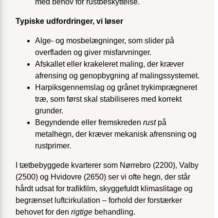
med behov for rustbeskyttelse.
Typiske udfordringer, vi løser
Alge- og mosbelægninger, som slider på
overfladen og giver misfarvninger.
Afskallet eller krakeleret maling, der kræver
afrensing og genopbygning af malingssystemet.
Harpiksgennemslag og grånet trykimprægneret
træ, som først skal stabiliseres med korrekt
grunder.
Begyndende eller fremskreden
rust
på
metalhegn, der kræver mekanisk afrensning og
rustprimer.
I tætbebyggede kvarterer som Nørrebro (2200), Valby
(2500) og Hvidovre (2650) ser vi ofte hegn, der står
hårdt udsat for trafikfilm, skyggefuldt klimaslitage og
begrænset luftcirkulation – forhold der forstærker
behovet for den
rigtige
behandling.