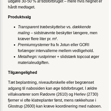
udgøre 30-50 % af tidsforbruget – mere hvis hegnet er
hårdt medtaget.
Produktvalg
Transparent træbeskyttelse
vs.
dækkende
maling
– sidstnævnte beskytter længere, men
kræver flere liter pr. m².
Premiumsystemer
fra fx Jotun eller GORI
forlænger intervallerne mellem vedligehold.
Metalhegn:
rustprimer + slidstærk topcoat øger
materialeudgiften.
Tilgængelighed
Tæt beplantning, niveauforskelle eller begrænset
adgang til nabosiden kan øge tidsforbruget. I ældre
villakvarterer som Rødovre (2610) og Herlev (2730)
fjerner vi ofte klatreplanter først, mens rækkehuse i
Glostrup (2600) kan kræve koordinering med naboen.