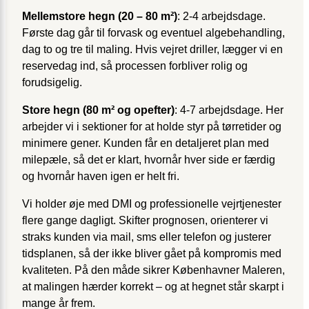
Mellemstore hegn (20 – 80 m²)
: 2-4 arbejdsdage.
Første dag går til forvask og eventuel algebehandling,
dag to og tre til maling. Hvis vejret driller, lægger vi en
reservedag ind, så processen forbliver rolig og
forudsigelig.
Store hegn (80 m² og opefter)
: 4-7 arbejdsdage. Her
arbejder vi i sektioner for at holde styr på tørretider og
minimere gener. Kunden får en detaljeret plan med
milepæle, så det er klart, hvornår hver side er færdig
og hvornår haven igen er helt fri.
Vi holder øje med DMI og professionelle vejrtjenester
flere gange dagligt. Skifter prognosen, orienterer vi
straks kunden via mail, sms eller telefon og justerer
tidsplanen, så der ikke bliver gået på kompromis med
kvaliteten. På den måde sikrer Københavner Maleren,
at malingen hærder korrekt – og at hegnet står skarpt i
mange år frem.