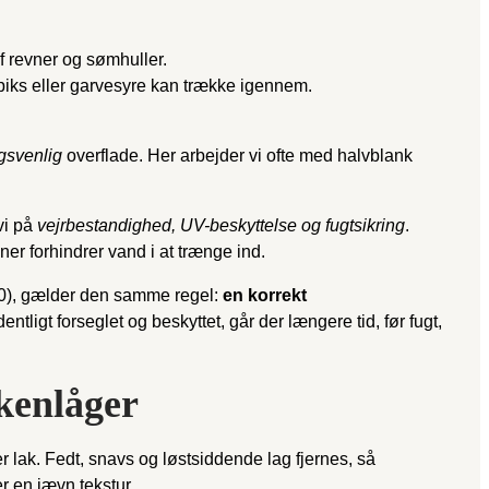
af revner og sømhuller.
rpiks eller garvesyre kan trække igennem.
gsvenlig
overflade. Her arbejder vi ofte med halvblank
vi på
vejrbestandighed, UV-beskyttelse og fugtsikring
.
er forhindrer vand i at trænge ind.
400), gælder den samme regel:
en korrekt
entligt forseglet og beskyttet, går der længere tid, før fugt,
kkenlåger
r lak. Fedt, snavs og løstsiddende lag fjernes, så
r en jævn tekstur.