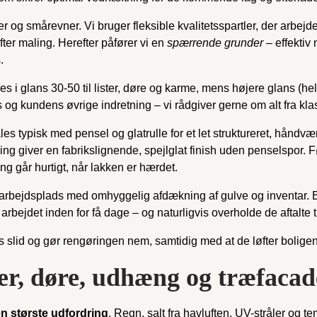
er og smårevner. Vi bruger fleksible kvalitetsspartler, der a
fter maling. Herefter påfører vi en
spærrende grunder
– effektiv 
.
s i glans 30-50 til lister, døre og karme, mens højere glans (helt
 og kundens øvrige indretning – vi rådgiver gerne om alt fra klass
es typisk med pensel og glatrulle for et let struktureret, håndv
vning giver en fabriks­lignende, spejlglat finish uden penselspor
ng går hurtigt, når lakken er hærdet.
 arbejdsplads med omhyggelig afdækning af gulve og inventar. 
arbejdet inden for få dage – og naturligvis overholde de aftalte t
ens slid og gør rengøringen nem, samtidig med at de løfter bolige
r, døre, udhæng og træfacad
n største udfordring
. Regn, salt fra havluften, UV-stråler og 