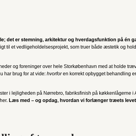
ale; det er stemning, arkitektur og hverdagsfunktion på én g
igt til et vedligeholdelsesprojekt, som truer både æstetik og h
heder og foreninger over hele Storkøbenhavn med at holde træværk
u har brug for at vide:
hvorfor
en korrekt opbygget behandling er
r i lejligheden på Nørrebro, fabriks­finish på køkkenlågerne i A
her.
Læs med – og opdag, hvordan vi forlænger træets levetid 