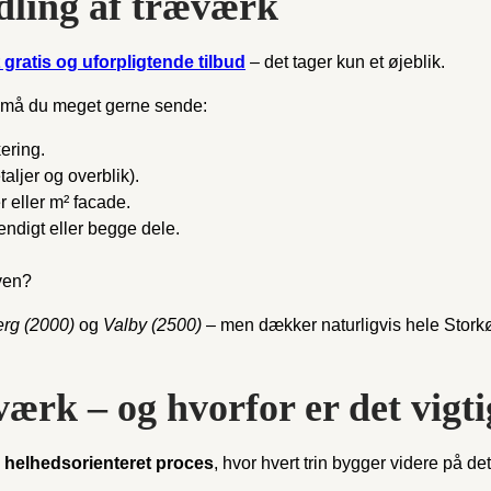
dling af træværk
 gratis og uforpligtende tilbud
– det tager kun et øjeblik.
g, må du meget gerne sende:
ering.
ljer og overblik).
r eller m² facade.
ndigt eller begge dele.
aven?
erg (2000)
og
Valby (2500)
– men dækker naturligvis hele Stork
ærk – og hvorfor er det vigti
n
helhedsorienteret proces
, hvor hvert trin bygger videre på det