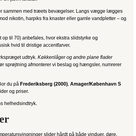
rbejder sammen med træets bevægelser. Langs vægge lægges
mod nikotin, harpiks fra knaster eller gamle vandpletter – og
 op til 70) anbefales, hvor ekstra slidstyrke og
isk hvid til dristige accentfarver.
ærkspræget udtryk.
Køkkenlåger og andre plane flader
. Før sprøjtning afmonterer vi beslag og hængsler, numrerer
Bor du på
Frederiksberg (2000)
,
Amager/København S
ider og priser.
ns helhedsindtryk.
er
temperatursvingninger slider hårdt på både vinduer, døre,