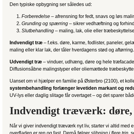
Den typiske opbygning ser således ud:
Forberedelse
– afrensning for fedt, snavs og løs mali
Grunding og spærring
– sikrer vedhæftning og forhind
Slutbehandling
– mal­ing, lak, olie eller træbeskyttel
Indvendigt træ
– f.eks. døre, karme, fodlister, paneler, 
maling eller klar lak, der tåler hverdagens stød og aftørring.
Udvendigt træ
– vinduer, udhæng, døre og hele træfacader –
Diffusionsåbne malingstyper eller oliemættede træbeskyttel
Uanset om vi hjælper en familie på Østerbro (2100), et ko
systembehandling forlænger levetiden markant og reduc
UV-lys eller daglig slitage får overtaget – og det sparer bå
Indvendigt træværk: døre, 
Når vi giver indvendigt træværk nyt liv, starter vi altid med
overfladen er ren og fast. Derpå følger
slibning i flere trin
, 