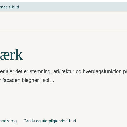
ende tilbud
værk
eriale; det er stemning, arkitektur og hverdagsfunktion p
r facaden blegner i sol…
enselstrøg
Gratis og uforpligtende tilbud