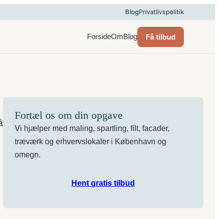
Blog
Privatlivspolitik
Forside
Om
Blog
Få tilbud
Fortæl os om din opgave
å
Vi hjælper med maling, spartling, filt, facader,
træværk og erhvervslokaler i København og
omegn.
Hent gratis tilbud