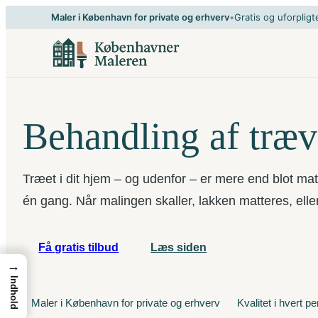
Spring
Maler i København for private og erhverv
•
Gratis og uforpligt
til
indhold
Behandling af træ
Træet i dit hjem – og udenfor – er mere end blot mat
én gang. Når malingen skaller, lakken matteres, elle
Få gratis tilbud
Læs siden
→
Indhold
Maler i København for private og erhverv
Kvalitet i hvert p