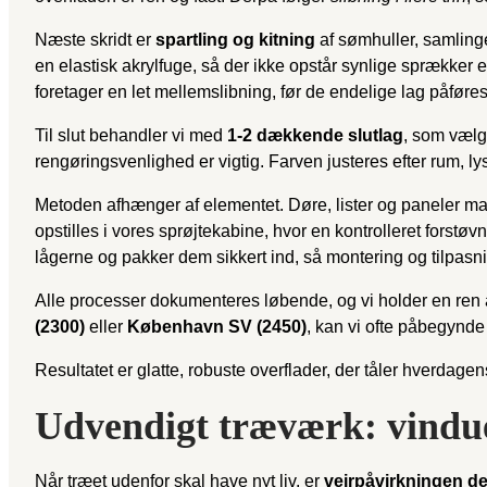
Næste skridt er
spartling og kitning
af sømhuller, samling
en elastisk akrylfuge, så der ikke opstår synlige sprækker e
foretager en let mellemslibning, før de endelige lag påføres
Til slut behandler vi med
1-2 dækkende slutlag
, som vælge
rengøringsvenlighed er vigtig. Farven justeres efter rum, lys
Metoden afhænger af elementet. Døre, lister og paneler mal
opstilles i vores sprøjtekabine, hvor en kontrolleret forstø
lågerne og pakker dem sikkert ind, så montering og tilpasni
Alle processer dokumenteres løbende, og vi holder en ren
(2300)
eller
København SV (2450)
, kan vi ofte påbegynde 
Resultatet er glatte, robuste overflader, der tåler hverdag
Udvendigt træværk: vindue
Når træet udenfor skal have nyt liv, er
vejrpåvirkningen de