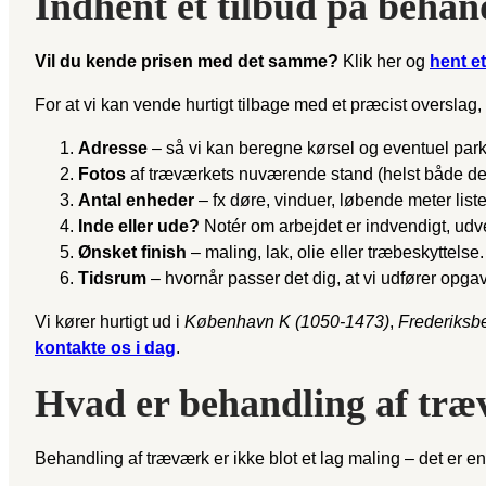
Indhent et tilbud på behan
Vil du kende prisen med det samme?
Klik her og
hent et
For at vi kan vende hurtigt tilbage med et præcist oversla
Adresse
– så vi kan beregne kørsel og eventuel park
Fotos
af træværkets nuværende stand (helst både deta
Antal enheder
– fx døre, vinduer, løbende meter liste
Inde eller ude?
Notér om arbejdet er indvendigt, udve
Ønsket finish
– maling, lak, olie eller træbeskyttelse.
Tidsrum
– hvornår passer det dig, at vi udfører opg
Vi kører hurtigt ud i
København K (1050-1473)
,
Frederiksb
kontakte os i dag
.
Hvad er behandling af træv
Behandling af træværk er ikke blot et lag maling – det er e