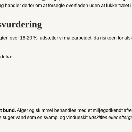
handler derfor om at forsegle overfladen uden at lukke træet i
s­vurdering
ugten over 18-20 %, udsætter vi malearbejdet, da risikoen for afska
ndetræ
mat bund
. Alger og skimmel behandles med et miljøgodkendt afrens
kke suger vand som en svamp, og vindueskit
udskiftes eller efterg