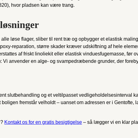
820), hvor pladsen kan være trang.
løsninger
er alle løse flager, sliber til rent træ og opbygger et elastisk mal
xy-reparation, større skader kræver udskiftning af hele elemen
erstattes af friskt linoliekit eller elastisk vinduesfugemasse, før 
: Vi anvender en alge- og svampedræbende grunder, der foreb
nt slutbehandling og et veltilpasset vedligeholdelses­interval 
at boligen fremstår velholdt – uanset om adressen er i Gentofte, 
e?
Kontakt os for en gratis besigtigelse
– så lægger vi en klar plan