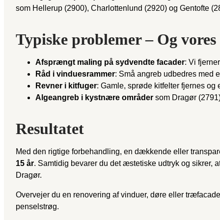
som Hellerup (2900), Charlottenlund (2920) og Gentofte (2
Typiske problemer – Og vores 
Afsprængt maling på sydvendte facader
: Vi fjern
Råd i vinduesrammer
: Små angreb udbedres med epo
Revner i kitfuger
: Gamle, sprøde kitfelter fjernes og 
Algeangreb i kystnære områder
som Dragør (2791)
Resultatet
Med den rigtige forbehandling, en dækkende eller transpare
15 år
. Samtidig bevarer du det æstetiske udtryk og sikrer, 
Dragør.
Overvejer du en renovering af vinduer, døre eller træfacad
penselstrøg.