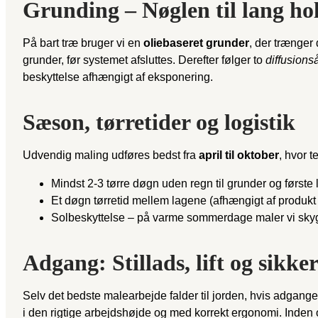
Grunding – Nøglen til lang h
På bart træ bruger vi en
oliebaseret grunder
, der trænger 
grunder, før systemet afsluttes. Derefter følger to
diffusions
beskyttelse afhængigt af eksponering.
Sæson, tørretider og logistik
Udvendig maling udføres bedst fra
april til oktober
, hvor 
Mindst 2-3 tørre døgn uden regn til grunder og første 
Et døgn tørretid mellem lagene (afhængigt af produkt
Solbeskyttelse – på varme sommerdage maler vi skyg
Adgang: Stillads, lift og sikke
Selv det bedste malearbejde falder til jorden, hvis adgange
i den rigtige arbejdshøjde og med korrekt ergonomi. Inden o