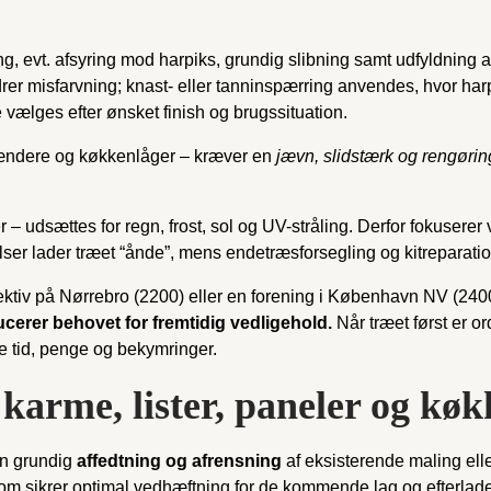
ng, evt. afsyring mod harpiks, grundig slibning samt udfyldning 
rer misfarvning; knast- eller tanninspærring anvendes, hvor ha
se vælges efter ønsket finish og brugssituation.
gelændere og køkkenlåger – kræver en
jævn, slidstærk og rengørin
 udsættes for regn, frost, sol og UV-stråling. Derfor fokuserer 
ser lader træet “ånde”, mens endetræsforsegling og kitreparation
llektiv på Nørrebro (2200) eller en forening i København NV (2
erer behovet for fremtidig vedligehold.
Når træet først er ord
de tid, penge og bekymringer.
karme, lister, paneler og kø
 en grundig
affedtning og afrensning
af eksisterende maling elle
som sikrer optimal vedhæftning for de kommende lag og efterlade