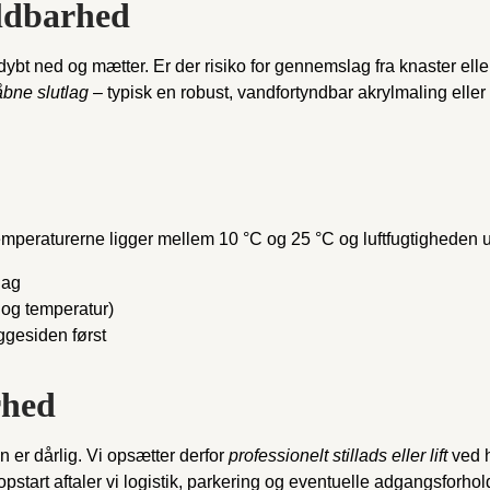
oldbarhed
dybt ned og mætter. Er der risiko for gennemslag fra knaster elle
åbne slutlag
– typisk en robust, vandfortyndbar akrylmaling ell
temperaturerne ligger mellem 10 °C og 25 °C og luftfugtigheden u
lag
 og temperatur)
gesiden først
rhed
n er dårlig. Vi opsætter derfor
professionelt stillads eller lift
ved h
pstart aftaler vi logistik, parkering og eventuelle adgangsforho