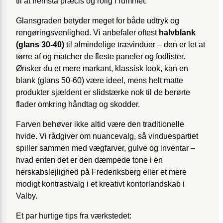
til at fremstå præcis og rolig i rummet.
Glansgraden betyder meget for både udtryk og
rengøringsvenlighed. Vi anbefaler oftest
halvblank
(glans 30-40)
til almindelige trævinduer – den er let at
tørre af og matcher de fleste paneler og fodlister.
Ønsker du et mere markant, klassisk look, kan en
blank (glans 50-60) være ideel, mens helt matte
produkter sjældent er slidstærke nok til de berørte
flader omkring håndtag og skodder.
Farven behøver ikke altid være den traditionelle
hvide. Vi rådgiver om nuancevalg, så vinduespartiet
spiller sammen med vægfarver, gulve og inventar –
hvad enten det er den dæmpede tone i en
herskabslejlighed på Frederiksberg eller et mere
modigt kontrastvalg i et kreativt kontorlandskab i
Valby.
Et par hurtige tips fra værkstedet: