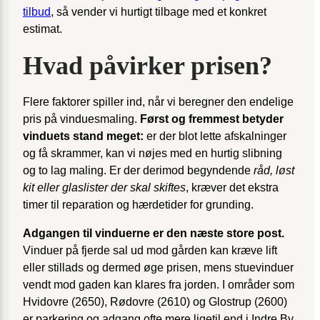
tilbud
, så vender vi hurtigt tilbage med et konkret
estimat.
Hvad påvirker prisen?
Flere faktorer spiller ind, når vi beregner den endelige
pris på vinduesmaling.
Først og fremmest betyder
vinduets stand meget:
er der blot lette afskalninger
og få skrammer, kan vi nøjes med en hurtig slibning
og to lag maling. Er der derimod begyndende
råd, løst
kit eller glaslister der skal skiftes
, kræver det ekstra
timer til reparation og hærdetider for grunding.
Adgangen til vinduerne er den næste store post.
Vinduer på fjerde sal ud mod gården kan kræve lift
eller stillads og dermed øge prisen, mens stuevinduer
vendt mod gaden kan klares fra jorden. I områder som
Hvidovre (2650), Rødovre (2610) og Glostrup (2600)
er parkering og adgang ofte mere ligetil end i Indre By,