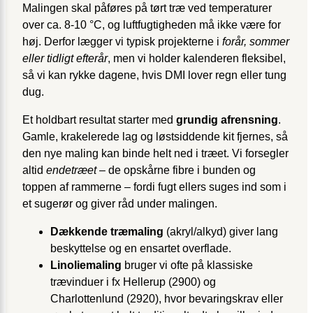
Malingen skal påføres på tørt træ ved temperaturer
over ca. 8-10 °C, og luftfugtigheden må ikke være for
høj. Derfor lægger vi typisk projekterne i
forår, sommer
eller tidligt efterår
, men vi holder kalenderen fleksibel,
så vi kan rykke dagene, hvis DMI lover regn eller tung
dug.
Et holdbart resultat starter med
grundig afrensning
.
Gamle, krakelerede lag og løstsiddende kit fjernes, så
den nye maling kan binde helt ned i træet. Vi forsegler
altid
endetræet
– de opskårne fibre i bunden og
toppen af rammerne – fordi fugt ellers suges ind som i
et sugerør og giver råd under malingen.
Dækkende træmaling
(akryl/alkyd) giver lang
beskyttelse og en ensartet overflade.
Linoliemaling
bruger vi ofte på klassiske
trævinduer i fx
Hellerup (2900)
og
Charlottenlund (2920)
, hvor bevaringskrav eller