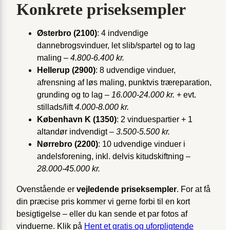
Konkrete priseksempler
Østerbro (2100)
: 4 indvendige
dannebrogsvinduer, let slib/spartel og to lag
maling –
4.800-6.400 kr.
Hellerup (2900)
: 8 udvendige vinduer,
afrensning af løs maling, punktvis træreparation,
grunding og to lag –
16.000-24.000 kr.
+ evt.
stillads/lift
4.000-8.000 kr.
København K (1350)
: 2 vinduespartier + 1
altandør indvendigt –
3.500-5.500 kr.
Nørrebro (2200)
: 10 udvendige vinduer i
andelsforening, inkl. delvis kitudskiftning –
28.000-45.000 kr.
Ovenstående er
vejledende priseksempler
. For at få
din præcise pris kommer vi gerne forbi til en kort
besigtigelse – eller du kan sende et par fotos af
vinduerne. Klik på
Hent et gratis og uforpligtende