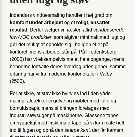
Indendørs vinduesmaling handler i høj grad om
komfort under arbejdet
og et
roligt, ensartet
resultat
. Derfor vælger vi næsten altid
vandbaserede,
low-VOC produkter
, som afgiver minimalt med lugt og
gør det muligt at opholde sig i boligen eller på
kontoret, mens arbejdet står på. På Frederiksberg
(2000) har vi eksempelvis malet hele opgange, mens
beboerne fortsatte deres hverdag uden gener; samme
erfaring har vi fra moderne kontorlokaler i Valby
(2500).
For at sikre, at støv ikke hvirvles ind i den våde
maling, afdækker vi gulve og møbler med folie og
bomuldspapir, mens slibningen foretages med
industri-støvsuger på maskinerne. Glassene tapes
omhyggeligt med friskt malertape, så vi kan male helt
ind til fugen og opnå den
skarpe kant
, der får karmen