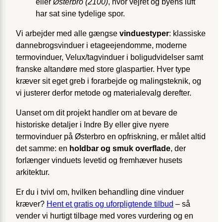
eller
Østerbro (2100)
, hvor vejret og byens luft
har sat sine tydelige spor.
Vi arbejder med alle gængse
vinduestyper
: klassiske
dannebrogsvinduer i etageejendomme, moderne
termovinduer, Velux/tagvinduer i bolig­udvidelser samt
franske altandøre med store glaspartier. Hver type
kræver sit eget greb i forarbejde og malingsteknik, og
vi justerer derfor metode og materialevalg derefter.
Uanset om dit projekt handler om at bevare de
historiske detaljer i Indre By eller give nyere
termovinduer på Østerbro en opfriskning, er målet altid
det samme: en
holdbar og smuk overflade
, der
forlænger vinduets levetid og fremhæver husets
arkitektur.
Er du i tvivl om, hvilken behandling dine vinduer
kræver?
Hent et gratis og uforpligtende tilbud
– så
vender vi hurtigt tilbage med vores vurdering og en