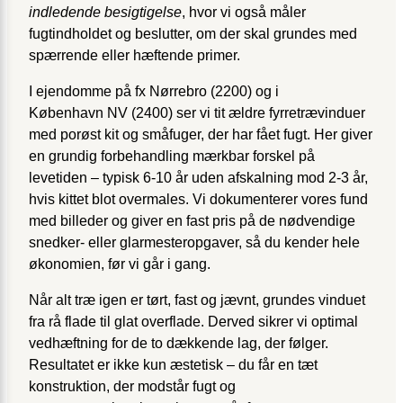
indledende besigtigelse
, hvor vi også måler
fugtindholdet og beslutter, om der skal grundes med
spærrende eller hæftende primer.
I ejendomme på fx Nørrebro (2200) og i
København NV (2400) ser vi tit ældre fyrretrævinduer
med porøst kit og småfuger, der har fået fugt. Her giver
en grundig forbehandling mærkbar forskel på
levetiden – typisk 6-10 år uden afskalning mod 2-3 år,
hvis kittet blot overmales. Vi dokumenterer vores fund
med billeder og giver en fast pris på de nødvendige
snedker- eller glarmesteropgaver, så du kender hele
økonomien, før vi går i gang.
Når alt træ igen er tørt, fast og jævnt, grundes vinduet
fra rå flade til glat overflade. Derved sikrer vi optimal
vedhæftning for de to dækkende lag, der følger.
Resultatet er ikke kun æstetisk – du får en tæt
konstruktion, der modstår fugt og