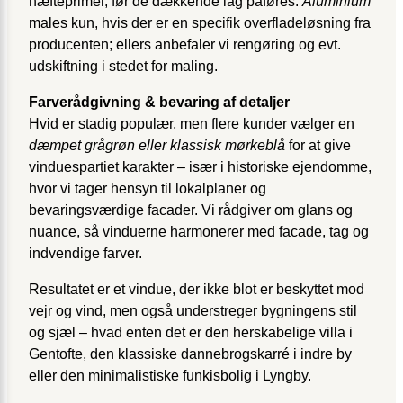
hæfteprimer, før de dækkende lag påføres.
Aluminium
males kun, hvis der er en specifik overfladeløsning fra
producenten; ellers anbefaler vi rengøring og evt.
udskiftning i stedet for maling.
Farverådgivning & bevaring af detaljer
Hvid er stadig populær, men flere kunder vælger en
dæmpet grågrøn eller klassisk mørkeblå
for at give
vinduespartiet karakter – især i historiske ejendomme,
hvor vi tager hensyn til lokalplaner og
bevaringsværdige facader. Vi rådgiver om glans og
nuance, så vinduerne harmonerer med facade, tag og
indvendige farver.
Resultatet er et vindue, der ikke blot er beskyttet mod
vejr og vind, men også understreger bygningens stil
og sjæl – hvad enten det er den herskabelige villa i
Gentofte, den klassiske dannebrogskarré i indre by
eller den minimalistiske funkisbolig i Lyngby.