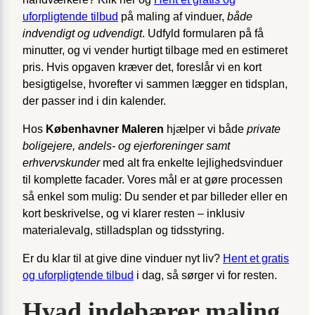
uforpligtende tilbud
på maling af vinduer,
både
indvendigt og udvendigt
. Udfyld formularen på få
minutter, og vi vender hurtigt tilbage med en estimeret
pris. Hvis opgaven kræver det, foreslår vi en kort
besigtigelse, hvorefter vi sammen lægger en tidsplan,
der passer ind i din kalender.
Hos
Københavner Maleren
hjælper vi både
private
boligejere, andels- og ejerforeninger samt
erhvervskunder
med alt fra enkelte lejlighedsvinduer
til komplette facader. Vores mål er at gøre processen
så enkel som mulig: Du sender et par billeder eller en
kort beskrivelse, og vi klarer resten – inklusiv
materialevalg, stilladsplan og tidsstyring.
Er du klar til at give dine vinduer nyt liv?
Hent et gratis
og uforpligtende tilbud
i dag, så sørger vi for resten.
Hvad indebærer maling