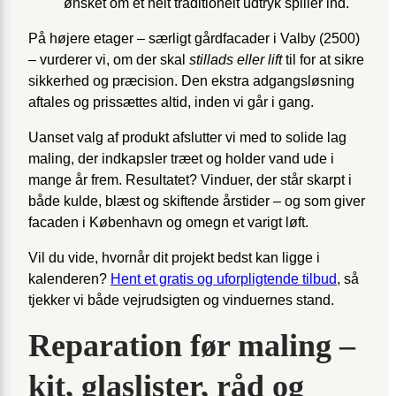
ønsket om et helt traditionelt udtryk spiller ind.
På højere etager – særligt gårdfacader i Valby (2500)
– vurderer vi, om der skal
stillads eller lift
til for at sikre
sikkerhed og præcision. Den ekstra adgangsløsning
aftales og prissættes altid, inden vi går i gang.
Uanset valg af produkt afslutter vi med to solide lag
maling, der indkapsler træet og holder vand ude i
mange år frem. Resultatet? Vinduer, der står skarpt i
både kulde, blæst og skiftende årstider – og som giver
facaden i København og omegn et varigt løft.
Vil du vide, hvornår dit projekt bedst kan ligge i
kalenderen?
Hent et gratis og uforpligtende tilbud
, så
tjekker vi både vejrudsigten og vinduernes stand.
Reparation før maling –
kit, glaslister, råd og