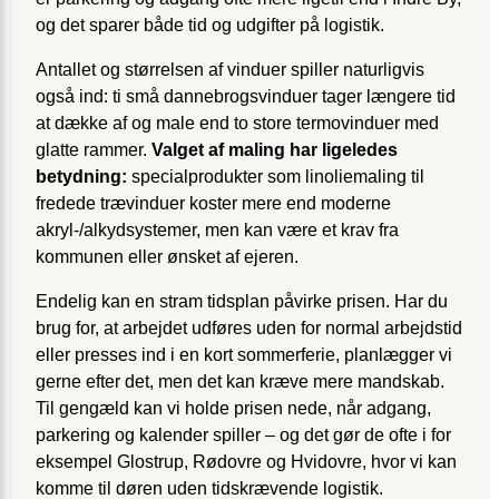
og det sparer både tid og udgifter på logistik.
Antallet og størrelsen af vinduer spiller naturligvis
også ind: ti små dannebrogsvinduer tager længere tid
at dække af og male end to store termovinduer med
glatte rammer.
Valget af maling har ligeledes
betydning:
specialprodukter som linoliemaling til
fredede trævinduer koster mere end moderne
akryl-/alkydsystemer, men kan være et krav fra
kommunen eller ønsket af ejeren.
Endelig kan en stram tidsplan påvirke prisen. Har du
brug for, at arbejdet udføres uden for normal arbejdstid
eller presses ind i en kort sommerferie, planlægger vi
gerne efter det, men det kan kræve mere mandskab.
Til gengæld kan vi holde prisen nede, når adgang,
parkering og kalender spiller – og det gør de ofte i for
eksempel Glostrup, Rødovre og Hvidovre, hvor vi kan
komme til døren uden tidskrævende logistik.