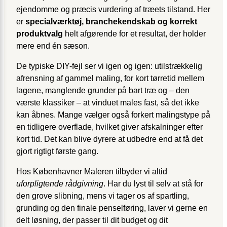
ejendomme og præcis vurdering af træets tilstand. Her
er
specialværktøj, branchekendskab og korrekt
produktvalg
helt afgørende for et resultat, der holder
mere end én sæson.
De typiske DIY-fejl ser vi igen og igen: utilstrækkelig
afrensning af gammel maling, for kort tørretid mellem
lagene, manglende grunder på bart træ og – den
værste klassiker – at vinduet males fast, så det ikke
kan åbnes. Mange vælger også forkert malingstype på
en tidligere overflade, hvilket giver afskalninger efter
kort tid. Det kan blive dyrere at udbedre end at få det
gjort rigtigt første gang.
Hos Københavner Maleren tilbyder vi altid
uforpligtende rådgivning
. Har du lyst til selv at stå for
den grove slibning, mens vi tager os af spartling,
grunding og den finale penselføring, laver vi gerne en
delt løsning, der passer til dit budget og dit