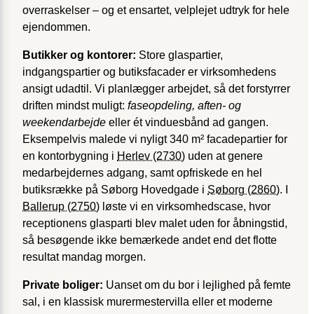
overraskelser – og et ensartet, velplejet udtryk for hele
ejendommen.
Butikker og kontorer:
Store glaspartier,
indgangspartier og butiksfacader er virksomhedens
ansigt udadtil. Vi planlægger arbejdet, så det forstyrrer
driften mindst muligt:
faseopdeling, aften- og
weekendarbejde
eller ét vinduesbånd ad gangen.
Eksempelvis malede vi nyligt 340 m² facadepartier for
en kontorbygning i
Herlev (2730)
uden at genere
medarbejdernes adgang, samt opfriskede en hel
butiksrække på Søborg Hovedgade i
Søborg (2860)
. I
Ballerup (2750)
løste vi en virksomhedscase, hvor
receptionens glasparti blev malet uden for åbningstid,
så besøgende ikke bemærkede andet end det flotte
resultat mandag morgen.
Private boliger:
Uanset om du bor i lejlighed på femte
sal, i en klassisk murermestervilla eller et moderne