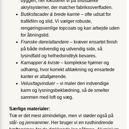
byggeri; her fokuserer vi på slidstærke
akrylsystemer, der matcher fabriksoverfladen.
Butiksfacader & brede karme
– ofte udsat for
trafikfilm og slid. Vi vælger robuste,
rengøringsvenlige topcoats og kan arbejde uden
for åbningstid.
Franske døre/altandøre
– kræver ensartet finish
på både indvendig og udvendig side, så
lysindfald og helhedsindtryk bevares.
Karnapper & kviste
– komplekse hjørner og
udhæng, hvor korrekt afdækning og ensartede
kanter er altafgørende.
Velux/tagvinduer
– vi maler den indvendige
karm og lysningsbeklædning, så de smelter
sammen med loft og væg.
Særlige materialer:
Træ er det mest almindelige, men vi støder også på
stål- og jernrammer
. Her bruger vi en rusthindrende