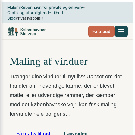
Spring
×
Maler i København for private og erhverv
•
til
Gratis og uforpligtende tilbud
Blog
Privatlivspolitik
indhold
Få tilbud
Maling af vinduer
Trænger dine vinduer til nyt liv? Uanset om det
handler om indvendige karme, der er blevet
matte, eller udvendige rammer, der kæmper
mod det københavnske vejr, kan frisk maling
forvandle hele boligens…
Få gratis tilbud
Læs siden