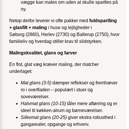
vægge kan males om uden at skulle spartles på
ny.
Netop derfor leverer vi ofte pakker med
fuldspartling
+ glasfilt + maling
i huse og lejligheder i
Søborg (2860), Herlev (2730) og Ballerup (2750), hvor
familieliv og hverdag stiller krav til slidstyrken.
Malingskvalitet, glans og farver
En flot, glat væg kræver maling, der matcher
underlaget:
Mat glans (3-5)
dæmper reflekser og fremhæver
ro i overfladen – populært i stuer og
soveværelser.
Halvmat glans (10-15)
tåler mere aftørring og er
ideel til køkken-alrum og børneværelser.
Silkemat glans (20-25)
giver ekstra robusthed i
gangarealer, opgange og erhverv.