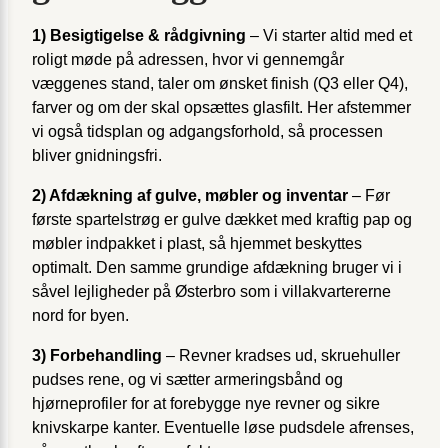
1) Besigtigelse & rådgivning
– Vi starter altid med et
roligt møde på adressen, hvor vi gennemgår
væggenes stand, taler om ønsket finish (Q3 eller Q4),
farver og om der skal opsættes glasfilt. Her afstemmer
vi også tidsplan og adgangsforhold, så processen
bliver gnidningsfri.
2) Afdækning af gulve, møbler og inventar
– Før
første spartelstrøg er gulve dækket med kraftig pap og
møbler indpakket i plast, så hjemmet beskyttes
optimalt. Den samme grundige afdækning bruger vi i
såvel lejligheder på Østerbro som i villakvartererne
nord for byen.
3) Forbehandling
– Revner kradses ud, skruehuller
pudses rene, og vi sætter armeringsbånd og
hjørneprofiler for at forebygge nye revner og sikre
knivskarpe kanter. Eventuelle løse pudsdele afrenses,