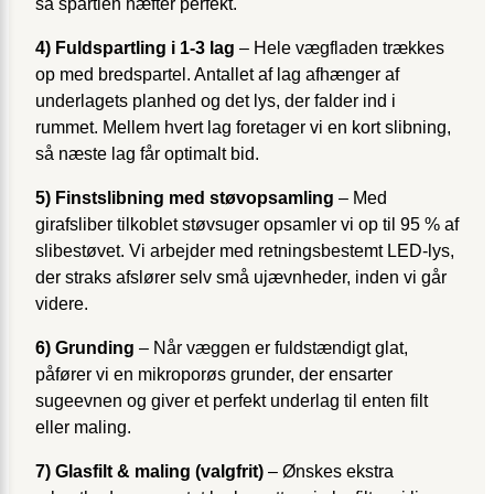
så spartlen hæfter perfekt.
4) Fuldspartling i 1-3 lag
– Hele vægfladen trækkes
op med bredspartel. Antallet af lag afhænger af
underlagets planhed og det lys, der falder ind i
rummet. Mellem hvert lag foretager vi en kort slibning,
så næste lag får optimalt bid.
5) Finstslibning med støvopsamling
– Med
girafsliber tilkoblet støvsuger opsamler vi op til 95 % af
slibestøvet. Vi arbejder med retningsbestemt LED-lys,
der straks afslører selv små ujævnheder, inden vi går
videre.
6) Grunding
– Når væggen er fuldstændigt glat,
påfører vi en mikroporøs grunder, der ensarter
sugeevnen og giver et perfekt underlag til enten filt
eller maling.
7) Glasfilt & maling (valgfrit)
– Ønskes ekstra