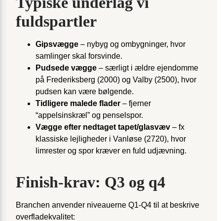
Typiske underlag vi
fuldspartler
Gipsvægge
– nybyg og ombygninger, hvor
samlinger skal forsvinde.
Pudsede vægge
– særligt i ældre ejendomme
på Frederiksberg (2000) og Valby (2500), hvor
pudsen kan være bølgende.
Tidligere malede flader
– fjerner
“appelsinskræl” og penselspor.
Vægge efter nedtaget tapet/glasvæv
– fx
klassiske lejligheder i Vanløse (2720), hvor
limrester og spor kræver en fuld udjævning.
Finish-krav: Q3 og q4
Branchen anvender niveauerne Q1-Q4 til at beskrive
overfladekvalitet: