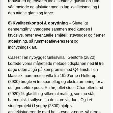
robusthed og ensartet look, sætter vi glasfilt op i lim-
våd metode og afslutter med to lag kvalitetsmaling i
den aftalte glans og farve.
8) Kvalitetskontrol & oprydning
– Slutteligt
gennemgår vi væggene sammen med kunden i
krydslys, retter eventuelle småfejl, støvsuger og fjerner
afdækning, så rummet afleveres rent og
indflytningsklart.
Cases:
I en nybygget funkisvilla i Gentofte (2820)
kortede vores målrettede metode tidsplanen ned til tre
dage uden at gå på kompromis med Q4-finish. I en
klassisk murermestervilla fra 1930’erne i Hellerup
(2900) brugte vi tre spartellag og ekstra armering for at
udligne ældre puds. En højloftet stue i Charlottenlund
(2920) fik glasfilt og silkemat maling, som nu står
harmonisk i sollyset fra de store vinduer. Og i et
studieprojekt i Lyngby (2800) hjalp vi
arkitektstuderende med helt jævne vægge, så deres