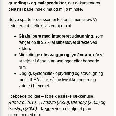
grundings- og maleprodukter
, der dokumenteret
belaster både indeklima og miljø mindre.
Selve spartelprocessen er kilden til mest støv. Vi
reducerer det effektivt ved hjælp af:
Girafslibere med integreret udsugning
, som
fanger op til 95 % af slibestøvet direkte ved
kilden.
Mid­lertidige
støvvægge og lynlåsdøre
, når vi
arbejder i åbne planløsninger eller beboede
rum.
Daglig, systematisk oprydning og støvsugning
med HEPA-filtre, så finstøv ikke breder sig
videre i hjemmet.
I beboede boliger – fx de klassiske rækkehuse i
Rødovre (2610)
,
Hvidovre (2650)
,
Brøndby (2605)
og
Glostrup (2600)
– lægger vi en detaljeret plan
sammen med dig: