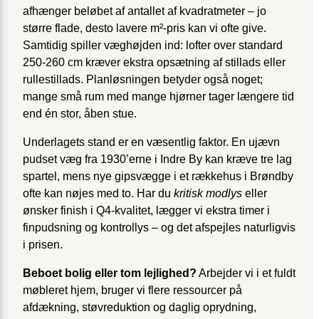
afhænger beløbet af antallet af kvadratmeter – jo
større flade, desto lavere m²-pris kan vi ofte give.
Samtidig spiller væghøjden ind: lofter over standard
250-260 cm kræver ekstra opsætning af stillads eller
rullestillads. Planløsningen betyder også noget;
mange små rum med mange hjørner tager længere tid
end én stor, åben stue.
Underlagets stand er en væsentlig faktor. En ujævn
pudset væg fra 1930’erne i Indre By kan kræve tre lag
spartel, mens nye gipsvægge i et rækkehus i Brøndby
ofte kan nøjes med to. Har du
kritisk modlys
eller
ønsker finish i Q4-kvalitet, lægger vi ekstra timer i
finpudsning og kontrollys – og det afspejles naturligvis
i prisen.
Beboet bolig eller tom lejlighed?
Arbejder vi i et fuldt
møbleret hjem, bruger vi flere ressourcer på
afdækning, støvreduktion og daglig oprydning,