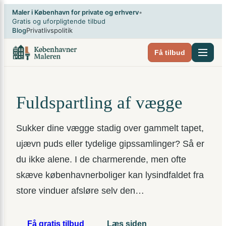
Spring
×
Maler i København for private og erhverv
•
til
Gratis og uforpligtende tilbud
Blog
Privatlivspolitik
indhold
Få tilbud
Fuldspartling af vægge
Sukker dine vægge stadig over gammelt tapet,
ujævn puds eller tydelige gipssamlinger? Så er
du ikke alene. I de charmerende, men ofte
skæve københavnerboliger kan lysindfaldet fra
store vinduer afsløre selv den…
Få gratis tilbud
Læs siden