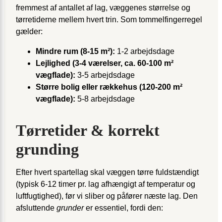
fremmest af antallet af lag, væggenes størrelse og
tørretiderne mellem hvert trin. Som tommelfingerregel
gælder:
Mindre rum (8-15 m²):
1-2 arbejdsdage
Lejlighed (3-4 værelser, ca. 60-100 m²
vægflade):
3-5 arbejdsdage
Større bolig eller rækkehus (120-200 m²
vægflade):
5-8 arbejdsdage
Tørretider & korrekt
grunding
Efter hvert spartellag skal væggen tørre fuldstændigt
(typisk 6-12 timer pr. lag afhængigt af temperatur og
luftfugtighed), før vi sliber og påfører næste lag. Den
afsluttende
grunder
er essentiel, fordi den: