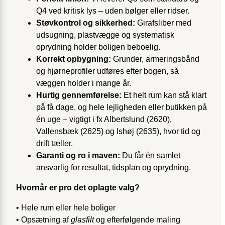
Q4 ved kritisk lys – uden bølger eller ridser.
Støvkontrol og sikkerhed:
Girafsliber med
udsugning, plastvægge og systematisk
oprydning holder boligen beboelig.
Korrekt opbygning:
Grunder, armeringsbånd
og hjørneprofiler udføres efter bogen, så
væggen holder i mange år.
Hurtig gennemførelse:
Et helt rum kan stå klart
på få dage, og hele lejligheden eller butikken på
én uge – vigtigt i fx Albertslund (2620),
Vallensbæk (2625) og Ishøj (2635), hvor tid og
drift tæller.
Garanti og ro i maven:
Du får én samlet
ansvarlig for resultat, tidsplan og oprydning.
Hvornår er pro det oplagte valg?
• Hele rum eller hele boliger
• Opsætning af
glasfilt
og efterfølgende maling