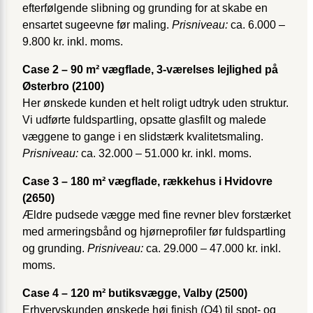
efterfølgende slibning og grunding for at skabe en
ensartet sugeevne før maling.
Prisniveau:
ca. 6.000 –
9.800 kr. inkl. moms.
Case 2 – 90 m² vægflade, 3-værelses lejlighed på
Østerbro (2100)
Her ønskede kunden et helt roligt udtryk uden struktur.
Vi udførte fuldspartling, opsatte glasfilt og malede
væggene to gange i en slidstærk kvalitetsmaling.
Prisniveau:
ca. 32.000 – 51.000 kr. inkl. moms.
Case 3 – 180 m² vægflade, rækkehus i Hvidovre
(2650)
Ældre pudsede vægge med fine revner blev forstærket
med armeringsbånd og hjørneprofiler før fuldspartling
og grunding.
Prisniveau:
ca. 29.000 – 47.000 kr. inkl.
moms.
Case 4 – 120 m² butiksvægge, Valby (2500)
Erhvervskunden ønskede høj finish (Q4) til spot- og