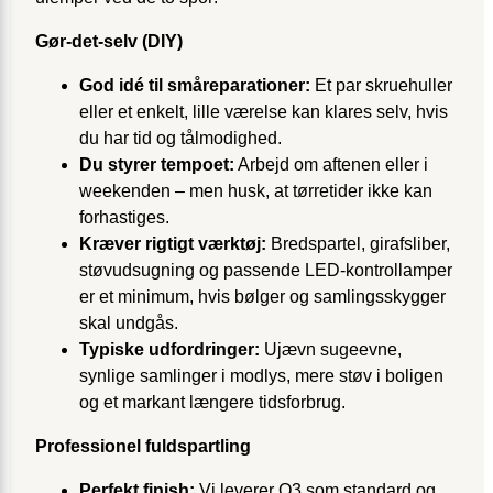
Gør-det-selv (DIY)
God idé til småreparationer:
Et par skruehuller
eller et enkelt, lille værelse kan klares selv, hvis
du har tid og tålmodighed.
Du styrer tempoet:
Arbejd om aftenen eller i
weekenden – men husk, at tørretider ikke kan
forhastiges.
Kræver rigtigt værktøj:
Bredspartel, girafsliber,
støvudsugning og passende LED-kontrollamper
er et minimum, hvis bølger og samlingsskygger
skal undgås.
Typiske udfordringer:
Ujævn sugeevne,
synlige samlinger i modlys, mere støv i boligen
og et markant længere tidsforbrug.
Professionel fuldspartling
Perfekt finish:
Vi leverer Q3 som standard og