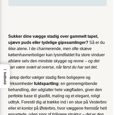
Sukker dine vægge stadig over gammelt tapet,
ujævn puds eller tydelige gipssamlinger?
Så er du
ikke alene. I de charmerende, men ofte skæve
københavnerboliger kan lysindfaldet fra store vinduer
afsløre selv den mindste skygge og revne –
og det
kan være svært at overse, når først du har set det
.
→
Indhold
Netop derfor vælger stadig flere boligejere og
virksomheder
fuldspartling
: en gennemgribende
behandling, der udglatter hele vægfladen, giver den
perfekte base til glasfilt, maling og et elegant, roligt
udtryk. Forestil dig at trække ind i en stue på Vesterbro
eller et kontor på Østerbro, hvor væggene fremstår helt
ensartede, uden spor af tidligere struktur –
det er den