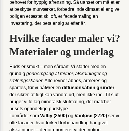
behovet for hyppig afrensning. Så uanset om målet er
at beskytte murværket, forbedre indeklimaet eller give
boligen et æstetisk løft, er facade­maling en
investering, der betaler sig år efter år.
Hvilke facader maler vi?
Materialer og underlag
Puds er smukt – men sårbart. Vi starter med en
grundig
gennemgang af revner, afskalninger og
sætningsskader
. Alle revner åbnes, armeres og
spartles, før vi påfører en
diffusionsåben grunder
,
der sikrer, at fugt kan vandre ud, men ikke ind. Til slut
bruger vi to lag mineralsk slutmaling, der matcher
husets oprindelige pudstype.
I områder som
Valby (2500)
og
Vanløse (2720)
ser vi
ofte facader, hvor forkert forbehandling har givet
afskalninger – derfor prioriterer vi den rigtige