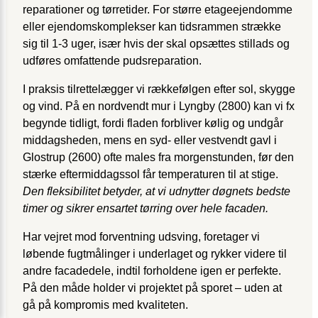
reparationer og tørretider. For større etageejendomme
eller ejendomskomplekser kan tidsrammen strække
sig til 1-3 uger, især hvis der skal opsættes stillads og
udføres omfattende pudsreparation.
I praksis tilrettelægger vi rækkefølgen efter sol, skygge
og vind. På en nordvendt mur i Lyngby (2800) kan vi fx
begynde tidligt, fordi fladen forbliver kølig og undgår
middagsheden, mens en syd- eller vestvendt gavl i
Glostrup (2600) ofte males fra morgenstunden, før den
stærke eftermiddagssol får temperaturen til at stige.
Den fleksibilitet betyder, at vi udnytter døgnets bedste
timer og sikrer ensartet tørring over hele facaden.
Har vejret mod forventning udsving, foretager vi
løbende fugtmålinger i underlaget og rykker videre til
andre facadedele, indtil forholdene igen er perfekte.
På den måde holder vi projektet på sporet – uden at
gå på kompromis med kvaliteten.