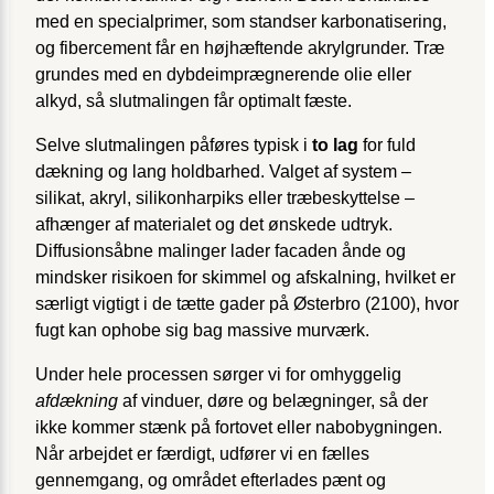
med en specialprimer, som standser karbonatisering,
og fibercement får en høj­hæftende akrylgrunder. Træ
grundes med en dybdeimprægnerende olie eller
alkyd, så slutmalingen får optimalt fæste.
Selve slutmalingen påføres typisk i
to lag
for fuld
dækning og lang holdbarhed. Valget af system –
silikat, akryl, silikonharpiks eller træbeskyttelse –
afhænger af materialet og det ønskede udtryk.
Diffusionsåbne malinger lader facaden ånde og
mindsker risikoen for skimmel og afskalning, hvilket er
særligt vigtigt i de tætte gader på Østerbro (2100), hvor
fugt kan ophobe sig bag massive murværk.
Under hele processen sørger vi for omhyggelig
afdækning
af vinduer, døre og belægninger, så der
ikke kommer stænk på fortovet eller nabobygningen.
Når arbejdet er færdigt, udfører vi en fælles
gennemgang, og området efterlades pænt og