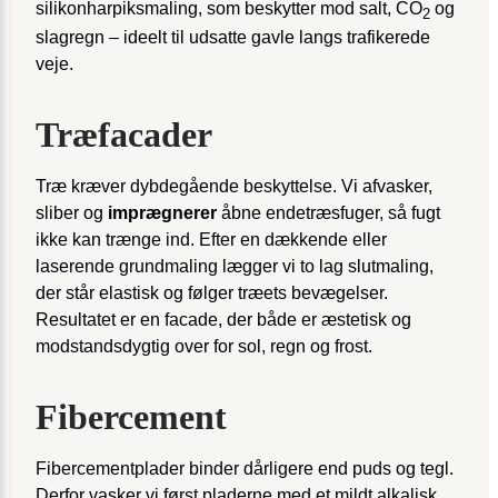
silikonharpiks­maling, som beskytter mod salt, CO
og
2
slagregn – ideelt til udsatte gavle langs trafikerede
veje.
Træfacader
Træ kræver dybdegående beskyttelse. Vi afvasker,
sliber og
imprægnerer
åbne endetræsfuger, så fugt
ikke kan trænge ind. Efter en dækkende eller
laserende grundmaling lægger vi to lag slutmaling,
der står elastisk og følger træets bevægelser.
Resultatet er en facade, der både er æstetisk og
modstandsdygtig over for sol, regn og frost.
Fibercement
Fibercementplader binder dårligere end puds og tegl.
Derfor vasker vi først pladerne med et mildt alkalisk