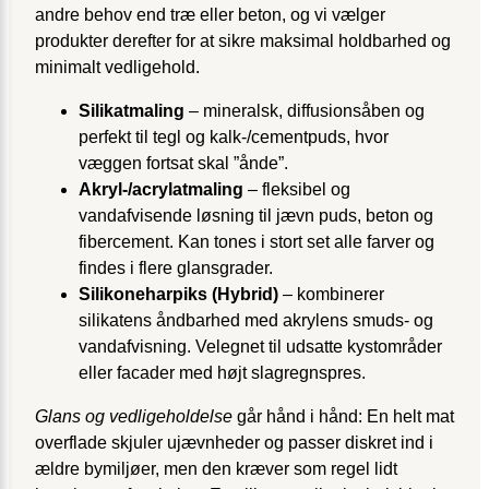
andre behov end træ eller beton, og vi vælger
produkter derefter for at sikre maksimal holdbarhed og
minimalt vedligehold.
Silikatmaling
– mineralsk, diffusionsåben og
perfekt til tegl og kalk-/cementpuds, hvor
væggen fortsat skal ”ånde”.
Akryl-/acrylatmaling
– fleksibel og
vandafvisende løsning til jævn puds, beton og
fibercement. Kan tones i stort set alle farver og
findes i flere glansgrader.
Silikoneharpiks (Hybrid)
– kombinerer
silikatens åndbarhed med akrylens smuds- og
vandafvisning. Velegnet til udsatte kyst­områder
eller facader med højt slagregnspres.
Glans og vedligeholdelse
går hånd i hånd: En helt mat
overflade skjuler ujævnheder og passer diskret ind i
ældre bymiljøer, men den kræver som regel lidt