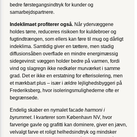
bedre førstegangsindtryk for kunder og
samarbejdspartnere.
Indeklimaet profiterer også.
Når ydervæggene
holdes tørre, reduceres risikoen for kuldebroer og
fugtindtrængen, som ellers kan føre til mug og dårligt
indeklima. Samtidig giver en tættere, men stadig
diffusionsåben overflade en mindre energimæssig
sidegevinst: væggen holder bedre på varmen, fordi
vind og slagregn ikke nedkøler murværket i samme
grad. Det er ikke en erstatning for efterisolering, men
et mærkbart plus – især i ældre lejlighedsbyggeri på
Frederiksberg, hvor isoleringsmulighederne ofte er
begrænsede.
Endelig skaber en nymalet facade
harmoni i
byrummet
. I kvarterer som København NV, hvor
farverige gavle og grafitti kan dominere, giver en jævn,
velvalgt farve et roligt helhedsindtryk og mindsker