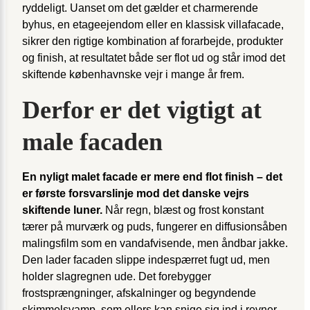
ryddeligt. Uanset om det gælder et charmerende
byhus, en etageejendom eller en klassisk villafacade,
sikrer den rigtige kombination af forarbejde, produkter
og finish, at resultatet både ser flot ud og står imod det
skiftende københavnske vejr i mange år frem.
Derfor er det vigtigt at
male facaden
En nyligt malet facade er mere end flot finish – det
er første forsvarslinje mod det danske vejrs
skiftende luner.
Når regn, blæst og frost konstant
tærer på murværk og puds, fungerer en diffusionsåben
malingsfilm som en vandafvisende, men åndbar jakke.
Den lader facaden slippe indespærret fugt ud, men
holder slagregnen ude. Det forebygger
frostsprængninger, afskalninger og begyndende
skimmelsvamp, som ellers kan snige sig ind i revner