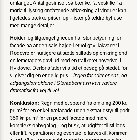
omfanget. Antal gesimser, sålbænke, farveskifte fra
mørkt til lyst og omfattende afdækning af vinduer kan
ligeledes trække prisen op – især på ældre byhuse
med mange detaljer.
Højden og tilgængeligheden har stor betydning: en
facade på anden sals højde i et roligt villakvarter i
Rødovre er hurtigere at sætte stillads op omkring end
en femetagers gavl ud mod en trafikeret hovedvej i
Hvidovre. Derfor aftaler vi altid et besøg på stedet, før
vi giver dig en endelig pris –
ingen facader er ens, og
adgangsforholdene i Storkøbenhavn kan variere
dramatisk fra vej til vej
.
Konklusion:
Regn med et spænd fra omkring 200 kr.
pr. m² for en enkel træfacade uden ekstraudstyr til godt
350 kr. pr. m² for en pudset facade med mere
kompleks opbygning – og husk, at udgifter til stillads
eller lift, reparationer og eventuelle farveskift kommer