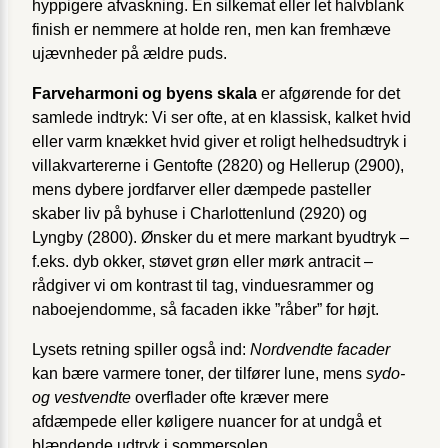
hyppigere afvaskning. En silkemat eller let halvblank
finish er nemmere at holde ren, men kan fremhæve
ujævnheder på ældre puds.
Farveharmoni og byens skala
er afgørende for det
samlede indtryk: Vi ser ofte, at en klassisk, kalket hvid
eller varm knækket hvid giver et roligt helhedsudtryk i
villakvartererne i Gentofte (2820) og Hellerup (2900),
mens dybere jordfarver eller dæmpede pasteller
skaber liv på byhuse i Charlottenlund (2920) og
Lyngby (2800). Ønsker du et mere markant byudtryk –
f.eks. dyb okker, støvet grøn eller mørk antracit –
rådgiver vi om kontrast til tag, vinduesrammer og
naboejendomme, så facaden ikke ”råber” for højt.
Lysets retning spiller også ind:
Nordvendte facader
kan bære varmere toner, der tilfører lune, mens
sydo-
og vestvendte
overflader ofte kræver mere
afdæmpede eller køligere nuancer for at undgå et
blændende udtryk i sommersolen.