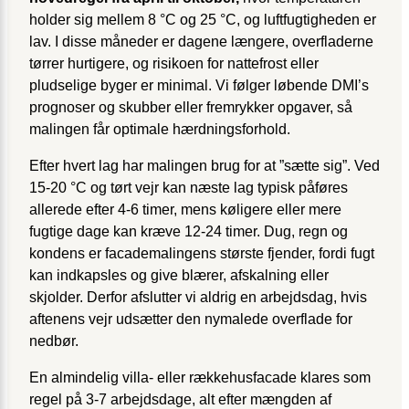
holder sig mellem 8 °C og 25 °C, og luftfugtigheden er
lav. I disse måneder er dagene længere, overfladerne
tørrer hurtigere, og risikoen for nattefrost eller
pludselige byger er minimal. Vi følger løbende DMI’s
prognoser og skubber eller fremrykker opgaver, så
malingen får optimale hærdningsforhold.
Efter hvert lag har malingen brug for at ”sætte sig”. Ved
15-20 °C og tørt vejr kan næste lag typisk påføres
allerede efter 4-6 timer, mens køligere eller mere
fugtige dage kan kræve 12-24 timer. Dug, regn og
kondens er facademalingens største fjender, fordi fugt
kan indkapsles og give blærer, afskalning eller
skjolder. Derfor afslutter vi aldrig en arbejdsdag, hvis
aftenens vejr udsætter den nymalede overflade for
nedbør.
En almindelig villa- eller rækkehusfacade klares som
regel på 3-7 arbejdsdage, alt efter mængden af