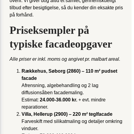
oveni. Vi giver dog altid et samlet, gennemskueligt
tilbud efter besigtigelse, så du kender din eksakte pris
på forhånd.
Priseksempler på
typiske facadeopgaver
Alle priser er inkl. moms og angivet pr. malbart areal.
Rækkehus, Søborg (2860) – 110 m² pudset
facade
Afrensning, algebehandling og 2 lag
diffusionsåben facademaling.
Estimat:
24.000-36.000 kr.
+ evt. mindre
reparationer.
Villa, Hellerup (2900) – 220 m² teglfacade
Farveskift med silikatmaling og detaljer omkring
vinduer.