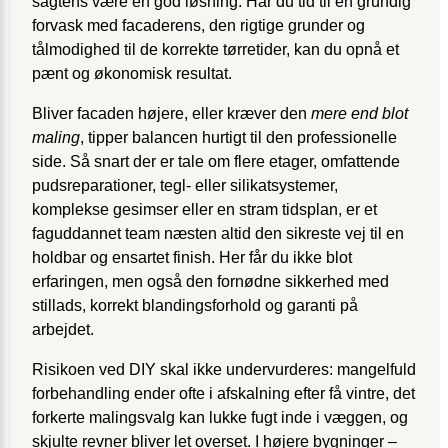
sagtens være en god løsning. Har du tid til en grundig
forvask med facaderens, den rigtige grunder og
tålmodighed til de korrekte tørretider, kan du opnå et
pænt og økonomisk resultat.
Bliver facaden højere, eller kræver den
mere end blot
maling
, tipper balancen hurtigt til den professionelle
side. Så snart der er tale om flere etager, omfattende
pudsreparationer, tegl- eller silikatsystemer,
komplekse gesimser eller en stram tidsplan, er et
faguddannet team næsten altid den sikreste vej til en
holdbar og ensartet finish. Her får du ikke blot
erfaringen, men også den fornødne sikkerhed med
stillads, korrekt blandingsforhold og garanti på
arbejdet.
Risikoen ved DIY skal ikke undervurderes: mangelfuld
forbehandling ender ofte i afskalning efter få vintre, det
forkerte malingsvalg kan lukke fugt inde i væggen, og
skjulte revner bliver let overset. I højere bygninger –