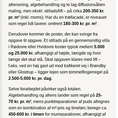
afrensning, algebehandling og to lag diffusionsåben
maling, men
ekskl.
stillads/lift – på cirka
200-350 kr.
pr. m²
(inkl. moms). Har du en træfacade, er niveauet
som regel lidt lavere: omtrent
180-300 kr. pr. m²
.
Derudover kommer de poster, der kan svinge fra
opgave til opgave. Et stillads på en gennemsnitlig villa
i Rødovre eller Hvidovre koster typisk mellem
5.000
og 25.000 kr.
afhængigt af højde, længde og hvor
længe det skal stå. Skal opgaven klares med lift –
f.eks. ved en høj gavl ud mod trafikeret vej i Brøndby
eller Glostrup – ligger lejen som tommelfingerregel på
2.500-5.000 kr. pr. dag
.
Selve forarbejdet påvirker også totalen.
Algebehandling og afrens lander som regel på
25-
70 kr. pr. m²
, mens punktreparationer af puds afregnes
som en kombination af m²-pris og timeløn; beregn ca.
450-600 kr. i timen
for murreparationer, afhængigt af