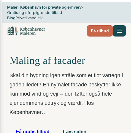
Spring
×
Maler i København for private og erhverv
•
til
Gratis og uforpligtende tilbud
Blog
Privatlivspolitik
indhold
Få tilbud
Maling af facader
Skal din bygning igen stråle som et flot vartegn i
gadebilledet? En nymalet facade beskytter ikke
kun mod vind og vejr – den løfter også hele
ejendommens udtryk og værdi. Hos
Københavner…
Få gratis tilbud
Læs siden