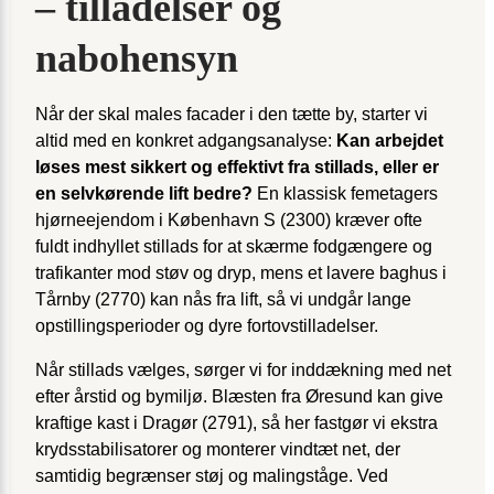
– tilladelser og
nabohensyn
Når der skal males facader i den tætte by, starter vi
altid med en konkret adgangs­analyse:
Kan arbejdet
løses mest sikkert og effektivt fra stillads, eller er
en selvkørende lift bedre?
En klassisk femetagers
hjørneejendom i København S (2300) kræver ofte
fuldt ind­hyllet stillads for at skærme fodgængere og
trafikanter mod støv og dryp, mens et lavere baghus i
Tårnby (2770) kan nås fra lift, så vi undgår lange
opstillings­perioder og dyre fortovstilladelser.
Når stillads vælges, sørger vi for inddækning med net
efter årstid og bymiljø. Blæsten fra Øresund kan give
kraftige kast i Dragør (2791), så her fastgør vi ekstra
kryds­stabilisatorer og monterer vindtæt net, der
samtidig begrænser støj og malings­tåge. Ved