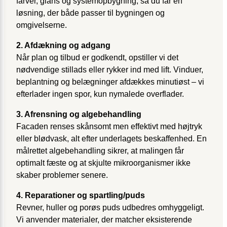
farver, glans og systemopbygning, så du får en
løsning, der både passer til bygningen og
omgivelserne.
2. Afdækning og adgang
Når plan og tilbud er godkendt, opstiller vi det
nødvendige stillads eller rykker ind med lift. Vinduer,
beplantning og belægninger afdækkes minutiøst – vi
efterlader ingen spor, kun nymalede overflader.
3. Afrensning og algebehandling
Facaden renses skånsomt men effektivt med højtryk
eller blødvask, alt efter underlagets beskaffenhed. En
målrettet algebehandling sikrer, at malingen får
optimalt fæste og at skjulte mikroorganismer ikke
skaber problemer senere.
4. Reparationer og spartling/puds
Revner, huller og porøs puds udbedres omhyggeligt.
Vi anvender materialer, der matcher eksisterende