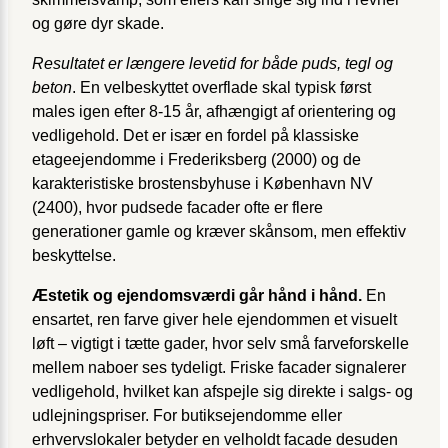
og gøre dyr skade.
Resultatet er længere levetid for både puds, tegl og
beton
. En velbeskyttet overflade skal typisk først
males igen efter 8-15 år, afhængigt af orientering og
vedligehold. Det er især en fordel på klassiske
etageejendomme i Frederiksberg (2000) og de
karakteristiske brostensbyhuse i København NV
(2400), hvor pudsede facader ofte er flere
generationer gamle og kræver skånsom, men effektiv
beskyttelse.
Æstetik og ejendomsværdi går hånd i hånd.
En
ensartet, ren farve giver hele ejendommen et visuelt
løft – vigtigt i tætte gader, hvor selv små farveforskelle
mellem naboer ses tydeligt. Friske facader signalerer
vedligehold, hvilket kan afspejle sig direkte i salgs- og
udlejningspriser. For butiksejendomme eller
erhvervslokaler betyder en velholdt facade desuden