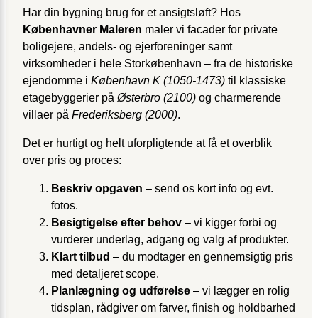
Har din bygning brug for et ansigtsløft? Hos
Københavner Maleren
maler vi facader for private
boligejere, andels- og ejerforeninger samt
virksomheder i hele Storkøbenhavn – fra de historiske
ejendomme i
København K (1050-1473)
til klassiske
etagebyggerier på
Østerbro (2100)
og charmerende
villaer på
Frederiksberg (2000)
.
Det er hurtigt og helt uforpligtende at få et overblik
over pris og proces:
Beskriv opgaven
– send os kort info og evt.
fotos.
Besigtigelse efter behov
– vi kigger forbi og
vurderer underlag, adgang og valg af produkter.
Klart tilbud
– du modtager en gennemsigtig pris
med detaljeret scope.
Planlægning og udførelse
– vi lægger en rolig
tidsplan, rådgiver om farver, finish og holdbarhed