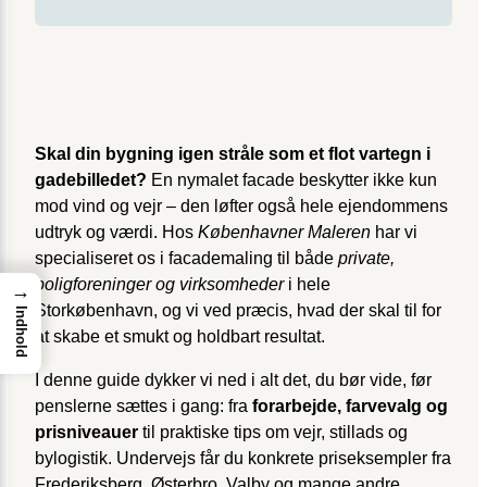
Skal din bygning igen stråle som et flot vartegn i
gadebilledet?
En nymalet facade beskytter ikke kun
mod vind og vejr – den løfter også hele ejendommens
udtryk og værdi. Hos
Københavner Maleren
har vi
specialiseret os i facade­maling til både
private,
boligforeninger og virksomheder
i hele
→
Storkøbenhavn, og vi ved præcis, hvad der skal til for
Indhold
at skabe et smukt og holdbart resultat.
I denne guide dykker vi ned i alt det, du bør vide, før
penslerne sættes i gang: fra
forarbejde, farvevalg og
prisniveauer
til praktiske tips om vejr, stillads og
bylogistik. Undervejs får du konkrete priseksempler fra
Frederiksberg, Østerbro, Valby og mange andre