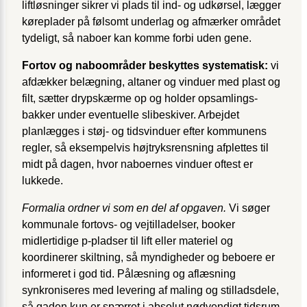
liftløsninger sikrer vi plads til ind- og udkørsel, lægger
køreplader på følsomt underlag og afmærker området
tydeligt, så naboer kan komme forbi uden gene.
Fortov og naboområder beskyttes systematisk:
vi
afdækker belægning, altaner og vinduer med plast og
filt, sætter drypskærme op og holder opsamlings­
bakker under eventuelle slibeskiver. Arbejdet
planlægges i støj- og tids­vinduer efter kommunens
regler, så eksempelvis højtryks­rensning afplettes til
midt på dagen, hvor naboernes vinduer oftest er
lukkede.
Formalia ordner vi som en del af opgaven.
Vi søger
kommunale fortovs- og vej­tilladelser, booker
midlertidige p-pladser til lift eller materiel og
koordinerer skiltning, så myndigheder og beboere er
informeret i god tid. Pålæsning og af­læsning
synkroniseres med levering af maling og stilladsdele,
så gaden kun er spærret i absolut nødvendigt tidsrum.