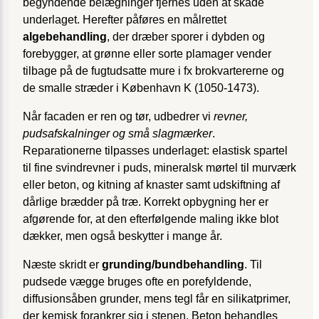
begyndende belægninger fjernes uden at skade
underlaget. Herefter påføres en målrettet
algebehandling
, der dræber sporer i dybden og
forebygger, at grønne eller sorte plamager vender
tilbage på de fugt­udsatte mure i fx brokvartererne og
de smalle stræder i København K (1050-1473).
Når facaden er ren og tør, udbedrer vi
revner,
pudsafskalninger og små slagmærker
.
Reparationerne tilpasses underlaget: elastisk spartel
til fine svindrevner i puds, mineralsk mørtel til murværk
eller beton, og kitning af knaster samt udskiftning af
dårlige brædder på træ. Korrekt opbygning her er
afgørende for, at den efterfølgende maling ikke blot
dækker, men også beskytter i mange år.
Næste skridt er
grunding/bundbehandling
. Til
pudsede vægge bruges ofte en porefyldende,
diffusionsåben grunder, mens tegl får en silikatprimer,
der kemisk forankrer sig i stenen. Beton behandles